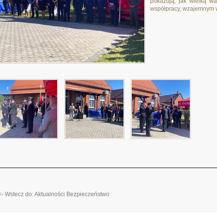
pokazują, jak wielką wa
współpracy, wzajemnym w
<- Wstecz do: Aktualności Bezpieczeństwo