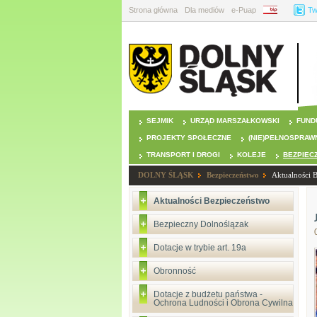
Strona główna
Dla mediów
e-Puap
BIP
Tw
SEJMIK
URZĄD MARSZAŁKOWSKI
FUND
PROJEKTY SPOŁECZNE
(NIE)PEŁNOSPRAW
TRANSPORT I DROGI
KOLEJE
BEZPIEC
DOLNY ŚLĄSK
Bezpieczeństwo
Aktualności 
Aktualności Bezpieczeństwo
Bezpieczny Dolnoślązak
Dotacje w trybie art. 19a
Obronność
Dotacje z budżetu państwa -
Ochrona Ludności i Obrona Cywilna