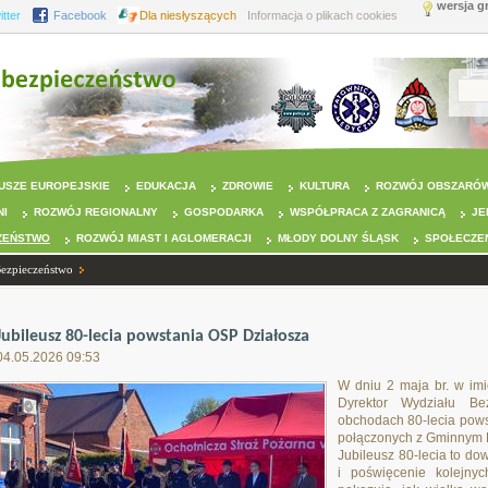
wersja g
itter
Facebook
Dla niesłyszących
Informacja o plikach cookies
USZE EUROPEJSKIE
EDUKACJA
ZDROWIE
KULTURA
ROZWÓJ OBSZARÓW
NI
ROZWÓJ REGIONALNY
GOSPODARKA
WSPÓŁPRACA Z ZAGRANICĄ
JE
ZEŃSTWO
ROZWÓJ MIAST I AGLOMERACJI
MŁODY DOLNY ŚLĄSK
SPOŁECZE
Bezpieczeństwo
Jubileusz 80-lecia powstania OSP Działosza
04.05.2026 09:53
W dniu 2 maja br. w im
Dyrektor Wydziału Be
obchodach 80-lecia pows
połączonych z Gminnym 
Jubileusz 80-lecia to do
i poświęcenie kolejny