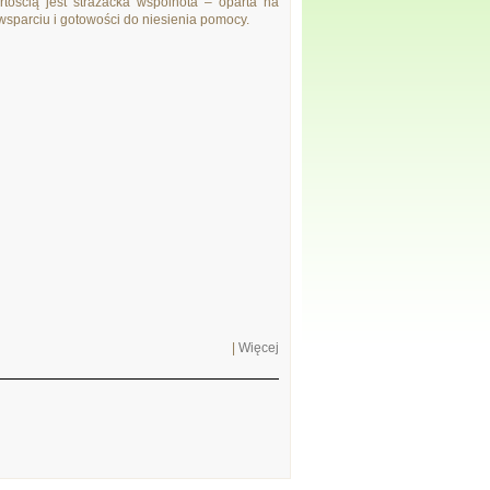
rtością jest strażacka wspólnota – oparta na
sparciu i gotowości do niesienia pomocy.
|
Więcej