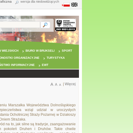
raficzna
wersja dla niedowidzących
 WIEJSKICH
BIURO W BRUKSELI
SPORT
DNOSTKI ORGANIZACYJNE
TURYSTYKA
ŃSTWO INFORMACYJNE
EWT
A
|
Więcej
A
A
ieniu Marszałka Województwa Dolnośląskiego
zpieczeństwa wziął udział w uroczystych
tania Ochotniczej Straży Pożarnej w Działoszy
Dniem Strażaka.
wód na to, jak silne są tradycje, zaangażowanie
ch pokoleń Druhen i Druhów. Takie chwile