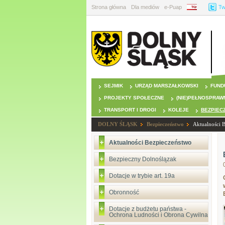
Strona główna
Dla mediów
e-Puap
BIP
Tw
SEJMIK
URZĄD MARSZAŁKOWSKI
FUND
PROJEKTY SPOŁECZNE
(NIE)PEŁNOSPRAW
TRANSPORT I DROGI
KOLEJE
BEZPIEC
DOLNY ŚLĄSK
Bezpieczeństwo
Aktualności 
Aktualności Bezpieczeństwo
Bezpieczny Dolnoślązak
Dotacje w trybie art. 19a
Obronność
Dotacje z budżetu państwa -
Ochrona Ludności i Obrona Cywilna