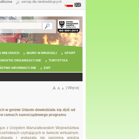
raficzna
wersja dla niedowidzących
 WIEJSKICH
BIURO W BRUKSELI
SPORT
DNOSTKI ORGANIZACYJNE
TURYSTYKA
ŃSTWO INFORMACYJNE
EWT
A
|
Więcej
A
A
ch w gminie Udanin dowiedziała się dziś od
ię w ramach samorządowego programu
jące z Urzędem Marszałkowskim Województwa
eczeństwach czyhających w świecie wirtualnym.
kutowała i wykazała się ogromną wiedzą