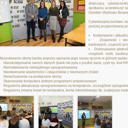
dotyczącą cyberprzest
spotkaniu uczestniczył 
Dyrektor Wydziału Bezp
​Cyberbezpieczeństwo sta
poniżej przypominamy p
• Instalowanie i aktual
• Znajomość i stoso
bankowych, czujność przy
• Dokonywanie płatności
urządzeń osób zaufanyc
Wyszukiwanie strony banku poprzez wpisanie jego nazwy ręcznie w górnym pasku
• Nieudostępnianie swoich danych (bank nie pyta o poufne dane, czyli np. kod PIN 
• Nieinstalowanie nielegalnego oprogramowania
• Nieotwieranie wiadomości i załączników z nieznanych źródeł
• Niewchodzenie na podejrzane strony
• Skanowanie komputera dobrym programem antywirusowym
• Regularna aktualizacja oprogramowania na komputerze, szczególnie oprogram
• Regularna zmiana haseł do komputera, konta internetowego itp. (najlepsze hasła 