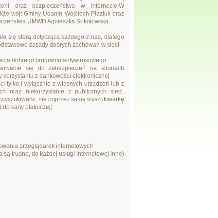
rzeni oraz bezpieczeństwa w Internecie.W
także wójt Gminy Udanin Wojciech Płaziuk oraz
ieczeństwa UMWD Agnieszka Sokołowska.
ło się sferą dotyczącą każdego z nas, dlatego
odstawowe zasady dobrych zachowań w sieci.
izacja dobrego programu antywirusowego
wanie się do zabezpieczeń na stronach
 korzystaniu z bankowości elektronicznej
 tylko i wyłącznie z własnych urządzeń lub z
h oraz niekorzystanie z publicznych sieci.
 wyszukiwarki, nie poprzez samą wyszukiwarkę
do karty płatniczej)
owania przeglądarek internetowych
są trudne, do każdej usługi internetowej inne)