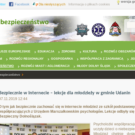
wersja g
itter
Facebook
Dla niesłyszących
Informacja o plikach cookies
USZE EUROPEJSKIE
EDUKACJA
ZDROWIE
KULTURA
ROZWÓJ OBSZARÓW
NI
ROZWÓJ REGIONALNY
GOSPODARKA
WSPÓŁPRACA Z ZAGRANICĄ
JE
ZEŃSTWO
ROZWÓJ MIAST I AGLOMERACJI
MŁODY DOLNY ŚLĄSK
SPOŁECZE
Bezpieczeństwo
Bezpiecznie w Internecie – lekcje dla młodzieży w gminie Udanin
07.11.2019 12:44
O tym jak bezpiecznie zachować się w internecie młodzież ze szkół podstawowy
współpracujących z Urzędem Marszałkowskim psychologów. Lekcje odbyły s
Bezpieczny Dolnoślązak.
Psycholożki współpracu
uczyły dzieci o niebezpi
Młodzież chętnie dys