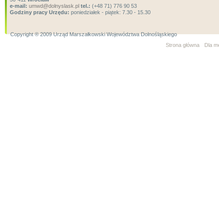
e-mail:
umwd@dolnyslask.pl
tel.:
(+48 71) 776 90 53
Godziny pracy Urzędu:
poniedziałek - piątek: 7.30 - 15.30
Copyright ® 2009 Urząd Marszałkowski Województwa Dolnośląskiego
Strona główna
Dla m