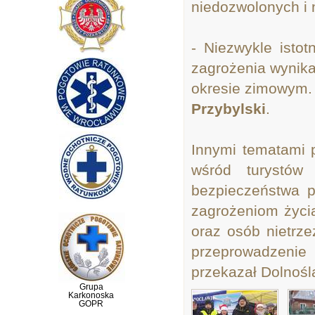
niedozwolonych i 
- Niezwykle istot
zagrożenia wynika
okresie zimowym.
Przybylski
.
Innymi tematami 
wśród turystów
bezpieczeństwa 
zagrożeniom życi
oraz osób nietrz
przeprowadzeni
przekazał Dolnoślą
Grupa
Karkonoska
GOPR