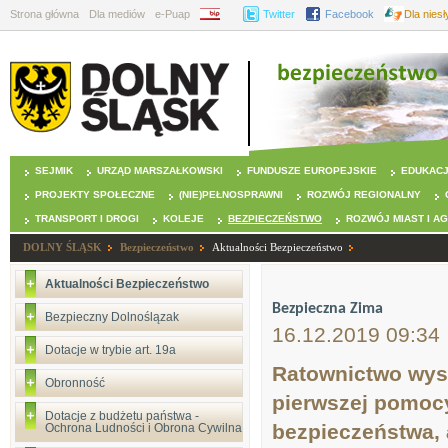
Strona główna
Dla mediów
e-Puap
BIP
Twitter
Facebook
Dla nies
SEJMIK
URZĄD MARSZAŁKOWSKI
FUNDUSZE EUROPEJSKIE
EDUKAC
PROJEKTY SPOŁECZNE
(NIE)PEŁNOSPRAWNI
ROZWÓJ REGIONALNY
TRANSPORT I DROGI
KOLEJE
BEZPIECZEŃSTWO
ROZWÓJ MIAST I A
DOLNY ŚLĄSK
Bezpieczeństwo
Aktualności Bezpieczeństwo
Aktualności Bezpieczeństwo
Bezpieczna Zima
Bezpieczny Dolnoślązak
16.12.2019 09:34
Dotacje w trybie art. 19a
Ratownictwo wyso
Obronność
pierwszej pomocy,
Dotacje z budżetu państwa -
bezpieczeństwa,
Ochrona Ludności i Obrona Cywilna