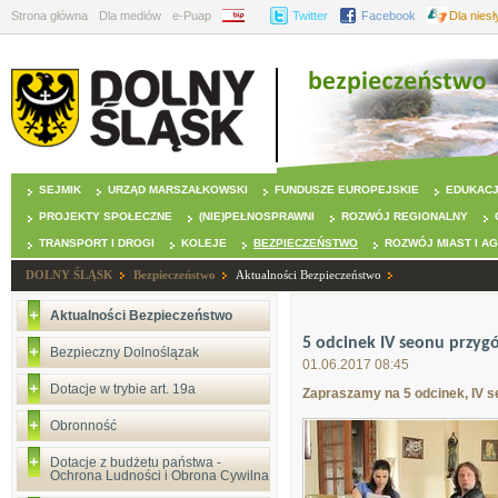
Strona główna
Dla mediów
e-Puap
BIP
Twitter
Facebook
Dla nies
SEJMIK
URZĄD MARSZAŁKOWSKI
FUNDUSZE EUROPEJSKIE
EDUKAC
PROJEKTY SPOŁECZNE
(NIE)PEŁNOSPRAWNI
ROZWÓJ REGIONALNY
TRANSPORT I DROGI
KOLEJE
BEZPIECZEŃSTWO
ROZWÓJ MIAST I A
DOLNY ŚLĄSK
Bezpieczeństwo
Aktualności Bezpieczeństwo
Aktualności Bezpieczeństwo
5 odcinek IV seonu przyg
Bezpieczny Dolnoślązak
01.06.2017 08:45
Dotacje w trybie art. 19a
Zapraszamy na 5 odcinek, IV s
Obronność
Dotacje z budżetu państwa -
Ochrona Ludności i Obrona Cywilna