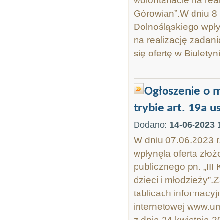
wolontariacie na rea
Górowian”.W dniu 8
Dolnośląskiego wpły
na realizację zadan
się ofertę w Biuletyn
Ogłoszenie o m
trybie art. 19a u
Dodano:
14-06-2023 
W dniu 07.06.2023 
wpłynęła oferta złoż
publicznego pn. „II
dzieci i młodzieży”.
tablicach informacy
internetowej www.um
z dnia 24 kwietnia 20