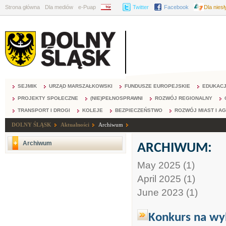
Strona główna
Dla mediów
e-Puap
BIP
Twitter
Facebook
Dla nies
SEJMIK
URZĄD MARSZAŁKOWSKI
FUNDUSZE EUROPEJSKIE
EDUKAC
PROJEKTY SPOŁECZNE
(NIE)PEŁNOSPRAWNI
ROZWÓJ REGIONALNY
TRANSPORT I DROGI
KOLEJE
BEZPIECZEŃSTWO
ROZWÓJ MIAST I A
DOLNY ŚLĄSK
Aktualności
Archiwum
Archiwum
ARCHIWUM:
May 2025 (1)
April 2025 (1)
June 2023 (1)
Konkurs na wyb