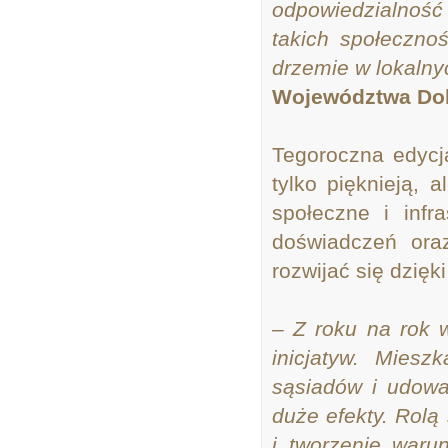
odpowiedzialność 
takich społeczno
drzemie w lokalny
Województwa Dol
Tegoroczna edycja
tylko pięknieją, 
społeczne i infr
doświadczeń oraz
rozwijać się dzię
–
Z roku na rok 
inicjatyw. Mies
sąsiadów i udowa
duże efekty. Rolą
i tworzenie waru