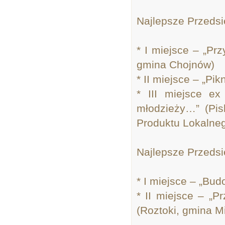
Najlepsze Przeds
* I miejsce – „Prz
gmina Chojnów)
* II miejsce – „Pi
* III miejsce e
młodzieży…” (Pis
Produktu Lokalneg
Najlepsze Przedsię
* I miejsce – „Bu
* II miejsce – „P
(Roztoki, gmina Mi