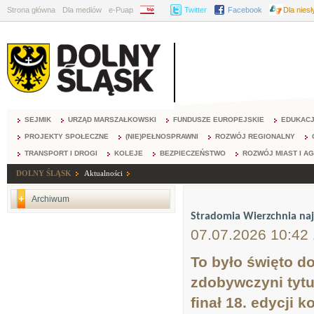
Strona główna
Dla mediów
e-Puap
BIP
Twitter
Facebook
Dla nies
SEJMIK
URZĄD MARSZAŁKOWSKI
FUNDUSZE EUROPEJSKIE
EDUKAC
PROJEKTY SPOŁECZNE
(NIE)PEŁNOSPRAWNI
ROZWÓJ REGIONALNY
TRANSPORT I DROGI
KOLEJE
BEZPIECZEŃSTWO
ROZWÓJ MIAST I A
DOLNY ŚLĄSK
Aktualności
Archiwum
Stradomia Wierzchnia najp
07.07.2026 10:42
To było święto d
zdobywczyni tytu
finał 18. edycji