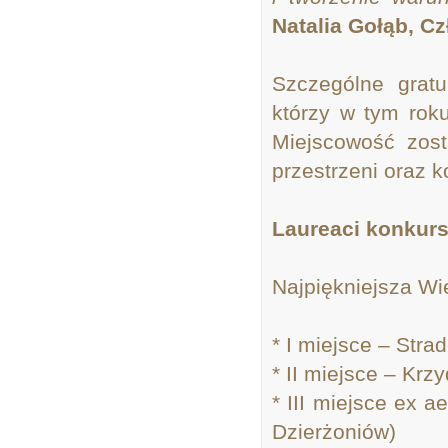
Natalia Gołąb, C
Szczególne gratu
którzy w tym roku
Miejscowość zos
przestrzeni oraz 
Laureaci konkur
Najpiękniejsza Wi
* I miejsce – Str
* II miejsce – Kr
* III miejsce ex 
Dzierżoniów)