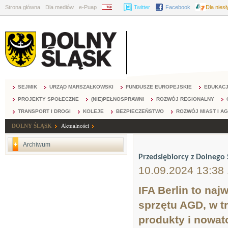
Strona główna
Dla mediów
e-Puap
BIP
Twitter
Facebook
Dla nies
SEJMIK
URZĄD MARSZAŁKOWSKI
FUNDUSZE EUROPEJSKIE
EDUKAC
PROJEKTY SPOŁECZNE
(NIE)PEŁNOSPRAWNI
ROZWÓJ REGIONALNY
TRANSPORT I DROGI
KOLEJE
BEZPIECZEŃSTWO
ROZWÓJ MIAST I A
DOLNY ŚLĄSK
Aktualności
Archiwum
Przedsiębiorcy z Dolnego 
10.09.2024 13:38
IFA Berlin to naj
sprzętu AGD, w t
produkty i nowat