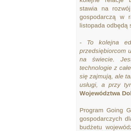
stawia na rozwój
gospodarczą w r
listopada odbędą 
- To kolejna ed
przedsiębiorcom 
na świecie. Je
technologie z cał
się zajmują, ale 
usługi, a przy ty
Województwa Dol
Program Going Gl
gospodarczych dla
budżetu wojewódz