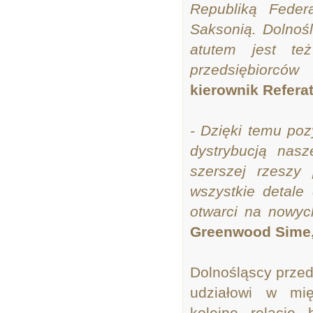
Republiką Feder
Saksonią. Dolnoś
atutem jest te
przedsiębiorców
kierownik Refera
- Dzięki temu poz
dystrybucją nas
szerszej rzeszy
wszystkie detale
otwarci na nowyc
Greenwood Sime,
Dolnośląscy przed
udziałowi w mię
kolejne relacje