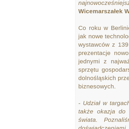
najnowocześniej
Wicemarszałek W
Co roku w Berlin
jak nowe technol
wystawców z 139 
prezentacje nowo
jednymi z najważ
sprzętu gospoda
dolnośląskich prz
biznesowych.
- Udział w targac
także okazja do 
świata. Poznali
doświadczeniami 