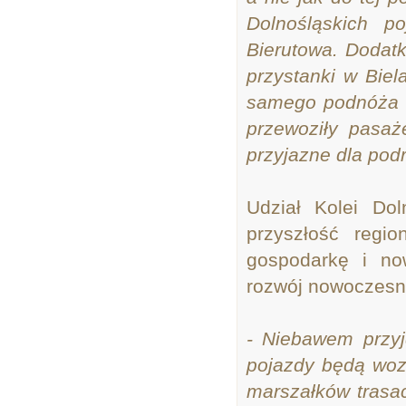
Dolnośląskich 
Bierutowa. Dodat
przystanki w Bie
samego podnóża G
przewoziły pasaż
przyjazne dla pod
Udział Kolei Do
przyszłość regi
gospodarkę i no
rozwój nowoczesne
- Niebawem przyj
pojazdy będą woz
marszałków trasa