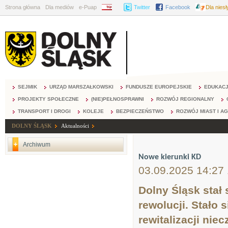
Strona główna
Dla mediów
e-Puap
BIP
Twitter
Facebook
Dla nies
SEJMIK
URZĄD MARSZAŁKOWSKI
FUNDUSZE EUROPEJSKIE
EDUKAC
PROJEKTY SPOŁECZNE
(NIE)PEŁNOSPRAWNI
ROZWÓJ REGIONALNY
TRANSPORT I DROGI
KOLEJE
BEZPIECZEŃSTWO
ROZWÓJ MIAST I A
DOLNY ŚLĄSK
Aktualności
Archiwum
Nowe kierunki KD
03.09.2025 14:27
Dolny Śląsk stał 
rewolucji. Stało
rewitalizacji nie