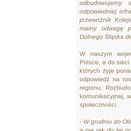
odbudowujemy sy
odpowiedniej infra
przewoźnik Kolej
mamy odwagę po
Dolnego Śląska d
W naszym wojewó
Polsce, a do siec
których żyje pona
odpowiedź na ro
regionu. Rozbudo
komunikacyjnej, w
społeczności.
- W grudniu do Oł
a nie jak do tej 