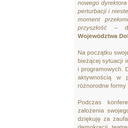
nowego dyrektora
perturbacji i nies
moment przełom
przyszłość
– d
Województwa Dol
Na początku swoje
bieżącej sytuacji 
i programowych. D
aktywnością w p
różnorodne formy 
Podczas konfere
założenia swojego
dziękuję za zauf
demokracji, teatr