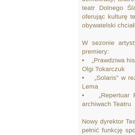
teatr Dolnego Ś
oferując kulturę 
obywatelski chcia
W sezonie artys
premiery:
• „Prawdziwa hist
Olgi Tokarczuk
• „Solaris” w re
Lema
• „Repertuar Po
archiwach Teatru
Nowy dyrektor Tea
pełnić funkcję sp