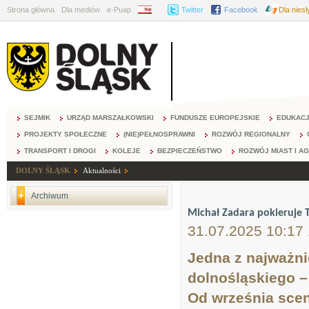
Strona główna
Dla mediów
e-Puap
BIP
Twitter
Facebook
Dla nies
SEJMIK
URZĄD MARSZAŁKOWSKI
FUNDUSZE EUROPEJSKIE
EDUKAC
PROJEKTY SPOŁECZNE
(NIE)PEŁNOSPRAWNI
ROZWÓJ REGIONALNY
TRANSPORT I DROGI
KOLEJE
BEZPIECZEŃSTWO
ROZWÓJ MIAST I A
DOLNY ŚLĄSK
Aktualności
Archiwum
Michał Zadara pokieruje 
31.07.2025 10:17
Jedna z najważni
dolnośląskiego –
Od września sceną