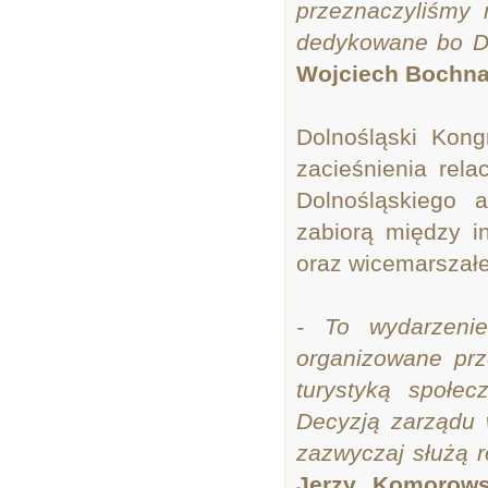
przeznaczyliśmy 
dedykowane bo Do
Wojciech Bochna
Dolnośląski Kon
zacieśnienia rel
Dolnośląskiego 
zabiorą między 
oraz wicemarszał
- To wydarzeni
organizowane prz
turystyką społec
Decyzją zarządu 
zazwyczaj służą re
Jerzy Komorows