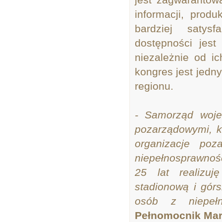
informacji, prod
bardziej satys
dostępności jest
niezależnie od ic
kongres jest jed
regionu.
- Samorząd woje
pozarządowymi, k
organizacje po
niepełnosprawnoś
25 lat realizuj
stadionową i górs
osób z niepełn
Pełnomocnik Mar