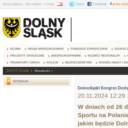
Strona główna
Dla mediów
e-Puap
BIP
Twitter
Facebook
Dla nies
SEJMIK
URZĄD MARSZAŁKOWSKI
FUNDUSZE EUROPEJSKIE
EDUKAC
PROJEKTY SPOŁECZNE
(NIE)PEŁNOSPRAWNI
ROZWÓJ REGIONALNY
TRANSPORT I DROGI
KOLEJE
BEZPIECZEŃSTWO
ROZWÓJ MIAST I A
DOLNY ŚLĄSK
Aktualności
Archiwum
Dolnośląski Kongres Dost
20.11.2024 12:29 
W dniach od 26 d
Sportu na Polani
jakim będzie Dol