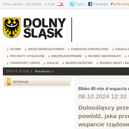
Strona główna
Dla mediów
e-Puap
BIP
Twitter
Facebook
Dla nies
SEJMIK
URZĄD MARSZAŁKOWSKI
FUNDUSZE EUROPEJSKIE
EDUKAC
PROJEKTY SPOŁECZNE
(NIE)PEŁNOSPRAWNI
ROZWÓJ REGIONALNY
TRANSPORT I DROGI
KOLEJE
BEZPIECZEŃSTWO
ROZWÓJ MIAST I A
DOLNY ŚLĄSK
Aktualności
Archiwum
Blisko 80 mln zł wsparci
08.10.2024 12:32
Dolnośląscy prz
powódź, jaka prz
wsparcie rządow