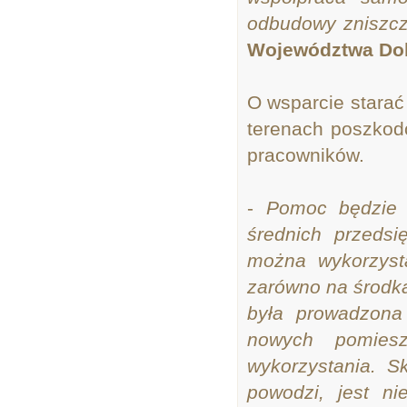
odbudowy zniszc
Województwa Dol
O wsparcie starać
terenach poszkod
pracowników.
-
Pomoc będzie 
średnich przedsi
można wykorzyst
zarówno na środkac
była prowadzona
nowych pomiesz
wykorzystania. S
powodzi, jest n