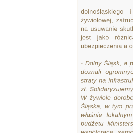
dolnośląskiego 
żywiołowej, zatr
na usuwanie skut
jest jako różn
ubezpieczenia a 
-
Dolny Śląsk, a 
doznali ogromny
straty na infrast
zł. Solidaryzuje
W żywiole dorobe
Śląska, w tym pr
właśnie lokalny
budżetu Minister
współpraca samo