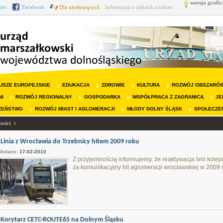
wersja grafic
tter
Facebook
Dla niesłyszących
Informacja o plikach cookies
USZE EUROPEJSKIE
EDUKACJA
ZDROWIE
KULTURA
ROZWÓJ OBSZARÓW
NI
ROZWÓJ REGIONALNY
GOSPODARKA
WSPÓŁPRACA Z ZAGRANICĄ
JE
ZEŃSTWO
ROZWÓJ MIAST I AGLOMERACJI
MŁODY DOLNY ŚLĄSK
SPOŁECZE
ności
Linia z Wrocławia do Trzebnicy hitem 2009 roku
Dodano:
17-02-2010
Z przyjemnością informujemy, że reaktywacja linii kole
za komunikacyjny hit aglomeracji wrocławskiej w 2009 
Korytarz CETC-ROUTE65 na Dolnym Śląsku