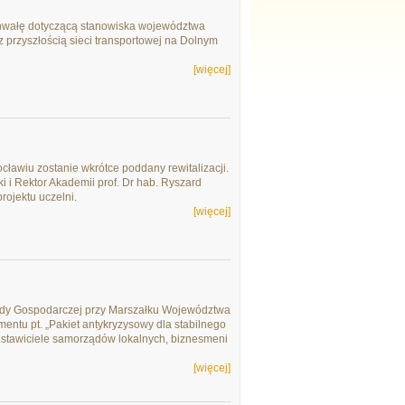
hwałę dotyczącą stanowiska województwa
przyszłością sieci transportowej na Dolnym
[więcej]
ławiu zostanie wkrótce poddany rewitalizacji.
i Rektor Akademii prof. Dr hab. Ryszard
ojektu uczelni.
[więcej]
Rady Gospodarczej przy Marszałku Województwa
ntu pt. „Pakiet antykryzysowy dla stabilnego
edstawiciele samorządów lokalnych, biznesmeni
[więcej]