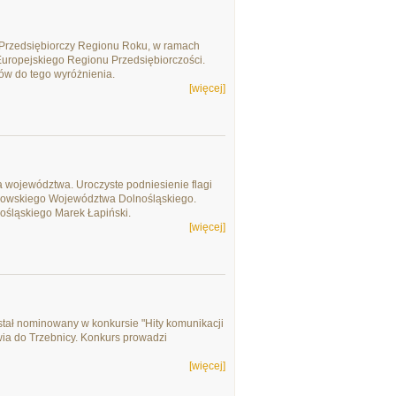
 Przedsiębiorczy Regionu Roku, w ramach
uropejskiego Regionu Przedsiębiorczości.
atów do tego wyróżnienia.
[więcej]
a województwa. Uroczyste podniesienie flagi
łkowskiego Województwa Dolnośląskiego.
śląskiego Marek Łapiński.
[więcej]
ał nominowany w konkursie "Hity komunikacji
awia do Trzebnicy. Konkurs prowadzi
[więcej]