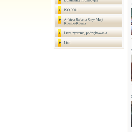
Dokumenty Promocyjne
ISO 9001
Ankieta Badania Satysfakcji
Klientki/Klienta
Listy, życzenia, podziękowania
Linki