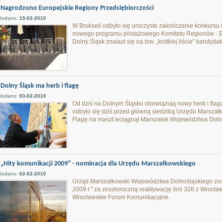
Nagrodzono Europejskie Regiony Przedsiębiorczości
Dodano:
15-02-2010
W Brukseli odbyło się uroczyste zakończenie konkursu
nowego programu pilotażowego Komitetu Regionów - E
Dolny Śląsk znalazł się na tzw. „krótkiej liście” kandyd
Dolny Śląsk ma herb i flagę
Dodano:
03-02-2010
Od dziś na Dolnym Śląsku obowiązują nowy herb i flag
odbyło się dziś przed główną siedzibą Urzędu Marsza
Flagę na maszt wciągnął Marszałek Województwa Dolno
„Hity komunikacji 2009” - nominacja dla Urzędu Marszałkowskiego
Dodano:
02-02-2010
Urząd Marszałkowski Województwa Dolnośląskiego zost
2009 r." za zeszłoroczną reaktywację linii 326 z Wrocł
Wrocławskie Forum Komunikacyjne.