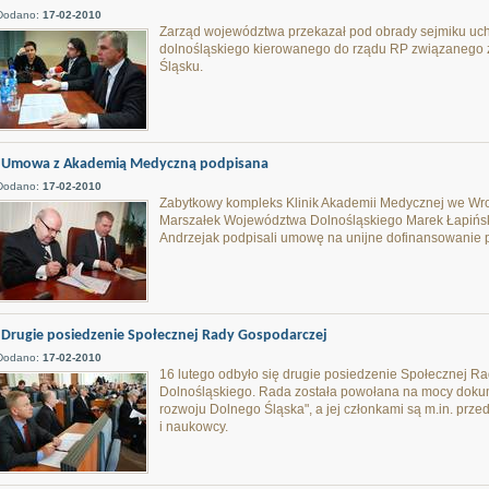
Dodano:
17-02-2010
Zarząd województwa przekazał pod obrady sejmiku uc
dolnośląskiego kierowanego do rządu RP związanego z 
Śląsku.
Umowa z Akademią Medyczną podpisana
Dodano:
17-02-2010
Zabytkowy kompleks Klinik Akademii Medycznej we Wroc
Marszałek Województwa Dolnośląskiego Marek Łapiński 
Andrzejak podpisali umowę na unijne dofinansowanie pr
Drugie posiedzenie Społecznej Rady Gospodarczej
Dodano:
17-02-2010
16 lutego odbyło się drugie posiedzenie Społecznej 
Dolnośląskiego. Rada została powołana na mocy dokume
rozwoju Dolnego Śląska", a jej członkami są m.in. prz
i naukowcy.