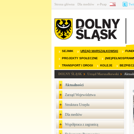
Strona główna
Dla mediów
e-Puap
BIP
Twi
SEJMIK
URZĄD MARSZAŁKOWSKI
FUND
PROJEKTY SPOŁECZNE
(NIE)PEŁNOSPRAW
TRANSPORT I DROGI
KOLEJE
BEZPIEC
DOLNY ŚLĄSK
Urząd Marszałkowski
Aktual
Aktualności
Zarząd Województwa
Struktura Urzędu
Dla mediów
Współpraca z zagranicą