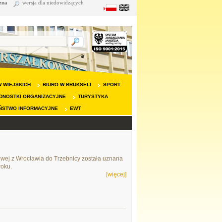
zna
wersja dla niedowidzących
 WIEJSKICH
BIURO W BRUKSELI
SPORT
DNOSTKI ORGANIZACYJNE
TURYSTYKA
ŃSTWO INFORMACYJNE
EWT
jowej z Wrocławia do Trzebnicy została uznana
roku.
[więcej]