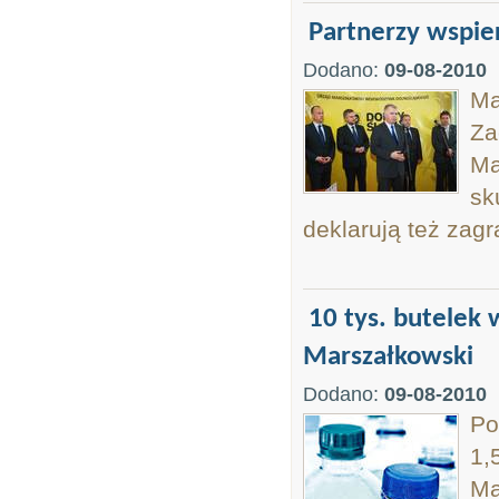
Partnerzy wspie
Dodano:
09-08-2010
Ma
Za
Ma
sk
deklarują też zagr
10 tys. butelek
Marszałkowski
Dodano:
09-08-2010
Po
1,
Ma