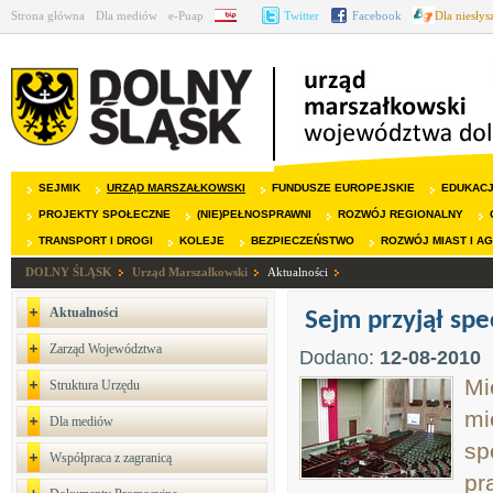
Strona główna
Dla mediów
e-Puap
BIP
Twitter
Facebook
Dla niesły
SEJMIK
URZĄD MARSZAŁKOWSKI
FUNDUSZE EUROPEJSKIE
EDUKAC
PROJEKTY SPOŁECZNE
(NIE)PEŁNOSPRAWNI
ROZWÓJ REGIONALNY
TRANSPORT I DROGI
KOLEJE
BEZPIECZEŃSTWO
ROZWÓJ MIAST I A
DOLNY ŚLĄSK
Urząd Marszałkowski
Aktualności
Aktualności
Sejm przyjął sp
Zarząd Województwa
Dodano:
12-08-2010
Mi
Struktura Urzędu
mi
Dla mediów
sp
Współpraca z zagranicą
pr