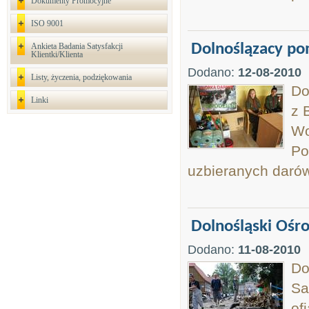
Dokumenty Promocyjne
ISO 9001
Dolnoślązacy po
Ankieta Badania Satysfakcji
Klientki/Klienta
Dodano:
12-08-2010
Listy, życzenia, podziękowania
Do
Linki
z 
Wo
Po
uzbieranych darów
Dolnośląski Ośr
Dodano:
11-08-2010
Do
Sa
of