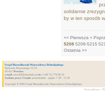
pr
solidarnie zrezygn
by w ten sposób 
<< Pierwsza
< Popr
5208
5209-5215
52
Ostatnia >>
Urząd Marszałkowski Województwa Dolnośląskiego
Wybrzeże Słowackiego 12-14
50-411
Wrocław
e-mail:
umwd@dolnyslask.pl
tel.:
(+48 71) 776 90 53
Godziny pracy Urzędu:
poniedziałek - piątek: 7.30 - 15.30
Copyright ® 2009 Urząd Marszałkowski Województwa Dolnośląskiego
Strona główna
Dl