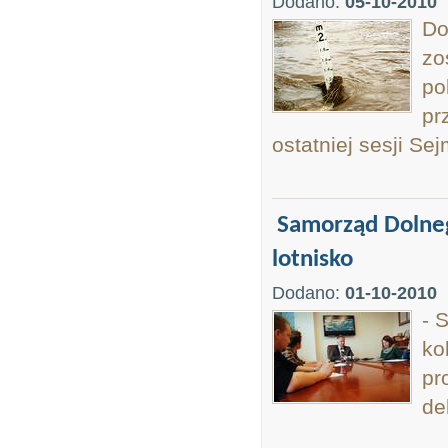
Dodano:
05-10-2010
Do
zo
po
pr
ostatniej sesji S
Samorząd Dolneg
lotnisko
Dodano:
01-10-2010
- 
ko
pr
de