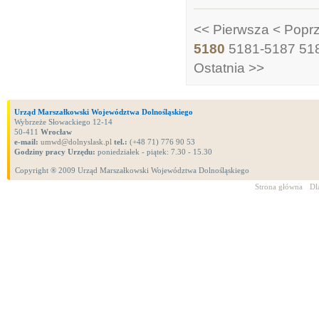
<< Pierwsza
< Popr
5180
5181-5187
51
Ostatnia >>
Urząd Marszałkowski Województwa Dolnośląskiego
Wybrzeże Słowackiego 12-14
50-411
Wrocław
e-mail:
umwd@dolnyslask.pl
tel.:
(+48 71) 776 90 53
Godziny pracy Urzędu:
poniedziałek - piątek: 7.30 - 15.30
Copyright ® 2009 Urząd Marszałkowski Województwa Dolnośląskiego
Strona główna
Dl