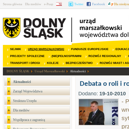
Strona główna
Dla mediów
e-Puap
BIP
Twitter
Facebook
Dla niesły
SEJMIK
URZĄD MARSZAŁKOWSKI
FUNDUSZE EUROPEJSKIE
EDUKAC
PROJEKTY SPOŁECZNE
(NIE)PEŁNOSPRAWNI
ROZWÓJ REGIONALNY
TRANSPORT I DROGI
KOLEJE
BEZPIECZEŃSTWO
ROZWÓJ MIAST I A
DOLNY ŚLĄSK
Urząd Marszałkowski
Aktualności
Aktualności
Debata o roli i r
Zarząd Województwa
Dodano:
19-10-2010
- 
Struktura Urzędu
wr
Dla mediów
sy
Współpraca z zagranicą
pr