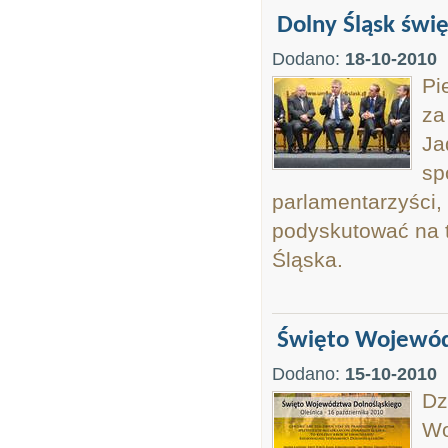
Dolny Śląsk świ
Dodano:
18-10-2010
Pi
za
Ja
sp
parlamentarzyści, 
podyskutować na 
Śląska.
Święto Wojewód
Dodano:
15-10-2010
Dz
Wo