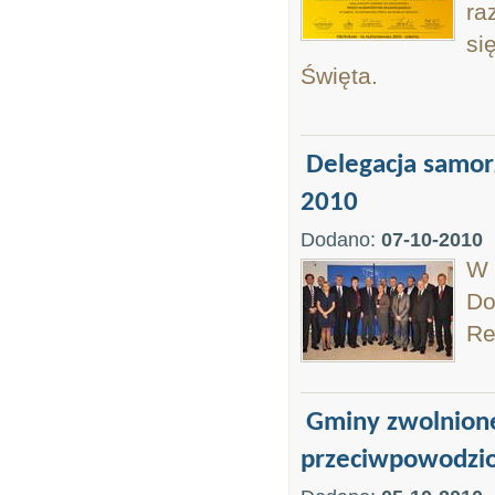
ra
si
Święta.
Delegacja samo
2010
Dodano:
07-10-2010
W 
Do
Re
Gminy zwolnion
przeciwpowodzi