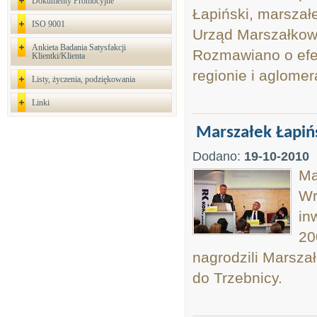
Dokumenty Promocyjne
Łapiński, marszał
ISO 9001
Urząd Marszałkow
Ankieta Badania Satysfakcji
Rozmawiano o efek
Klientki/Klienta
regionie i aglomer
Listy, życzenia, podziękowania
Linki
Marszałek Łapiń
Dodano:
19-10-2010
Ma
Wr
in
20
nagrodzili Marsza
do Trzebnicy.