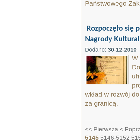
Państwowego Zakł
Rozpoczęło się 
Nagrody Kultural
Dodano:
30-12-2010
W 
Do
uh
pr
wkład w rozwój dol
za granicą.
<< Pierwsza
< Popr
5145
5146-5152
51