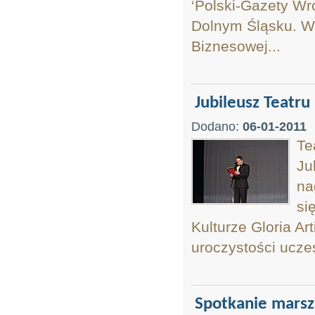
‘Polski-Gazety Wr
Dolnym Śląsku. W 
Biznesowej...
Jubileusz Teatru
Dodano:
06-01-2011
Te
Ju
na
si
Kulturze Gloria Ar
uroczystości ucz
Spotkanie marsza