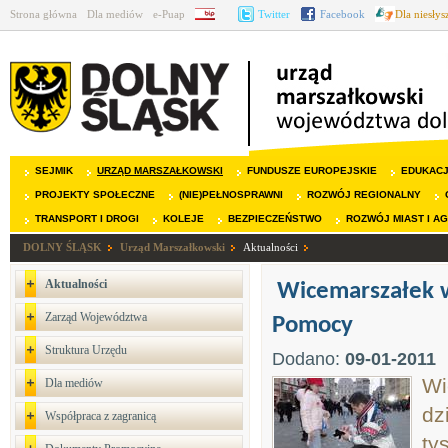
Strona główna
Dla mediów
e-Puap
BIP
Twitter
Facebook
Dla niesły
SEJMIK
URZĄD MARSZAŁKOWSKI
FUNDUSZE EUROPEJSKIE
EDUKAC
PROJEKTY SPOŁECZNE
(NIE)PEŁNOSPRAWNI
ROZWÓJ REGIONALNY
TRANSPORT I DROGI
KOLEJE
BEZPIECZEŃSTWO
ROZWÓJ MIAST I A
DOLNY ŚLĄSK
Urząd Marszałkowski
Aktualności
Aktualności
Wicemarszałek w
Zarząd Województwa
Pomocy
Struktura Urzędu
Dodano:
09-01-2011
Wi
Dla mediów
dz
Współpraca z zagranicą
ty