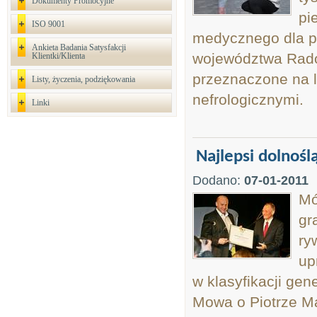
Dokumenty Promocyjne
pi
ISO 9001
medycznego dla po
Ankieta Badania Satysfakcji
województwa Rado
Klientki/Klienta
przeznaczone na l
Listy, życzenia, podziękowania
nefrologicznymi.
Linki
Najlepsi dolnośl
Dodano:
07-01-2011
Mó
gr
ry
up
w klasyfikacji gen
Mowa o Piotrze M