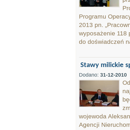
Pr
Programu Operacy
2013 pn. „Pracown
wyposażenie 118 
do doświadczeń n
Stawy milickie 
Dodano:
31-12-2010
Od
na
bę
zm
wojewoda Aleksand
Agencji Nieruchom