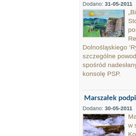
Dodano:
31-05-2011
„B
St
po
Re
Dolnośląskiego ‘R
szczególne powody
spośród nadesłany
konsolę PSP.
Marszałek podpi
Dodano:
30-05-2011
Ma
w 
Ko