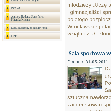
Dokumenty Promocyjne
młodzieży „Uczę s
ISO 9001
i gimnazjaliści sp
Ankieta Badania Satysfakcji
pojętego bezpiecz
Klientki/Klienta
Wrocławskiego lau
Listy, życzenia, podziękowania
wziął udział człone
Linki
Sala sportowa w
Dodano:
31-05-2011
Dz
ur
Po
Sa
sztuczną nawierzc
zainteresowań sp