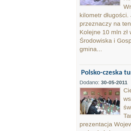
Wr
kilometr długości
przeznaczy na ten
Kolejne 10 mln zł
Środowiska i Gosp
gmina...
Polsko-czeska tu
Dodano:
30-05-2011
Ci
ws
św
Ta
prezentacja Wojew