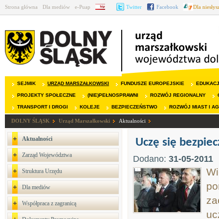
Strona główna
Dla mediów
e-Puap
BIP
Twitter
Facebook
Dla niesły
SEJMIK
URZĄD MARSZAŁKOWSKI
FUNDUSZE EUROPEJSKIE
EDUKAC
PROJEKTY SPOŁECZNE
(NIE)PEŁNOSPRAWNI
ROZWÓJ REGIONALNY
TRANSPORT I DROGI
KOLEJE
BEZPIECZEŃSTWO
ROZWÓJ MIAST I A
DOLNY ŚLĄSK
Urząd Marszałkowski
Aktualności
Aktualności
Uczę się bezpiec
Zarząd Województwa
Dodano:
31-05-2011
Wi
Struktura Urzędu
po
Dla mediów
za
Współpraca z zagranicą
uc