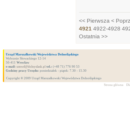
<< Pierwsza
< Popr
4921
4922-4928
49
Ostatnia >>
Urząd Marszałkowski Województwa Dolnośląskiego
Wybrzeże Słowackiego 12-14
50-411
Wrocław
e-mail:
umwd@dolnyslask.pl
tel.:
(+48 71) 776 90 53
Godziny pracy Urzędu:
poniedziałek - piątek: 7.30 - 15.30
Copyright ® 2009 Urząd Marszałkowski Województwa Dolnośląskiego
Strona główna
Dl