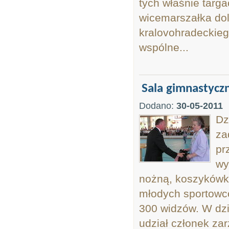
tych właśnie targ
wicemarszałka do
kralovohradeckieg
wspólne...
Sala gimnastyczn
Dodano:
30-05-2011
Dz
za
pr
wy
nożną, koszykówkę
młodych sportowcó
300 widzów. W dzi
udział członek za