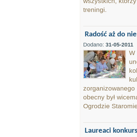
wszystkich, którzy
treningi.
Radość aż do ni
Dodano:
31-05-2011
W 
un
ko
ku
zorganizowanego p
obecny był wicem
Ogrodzie Staromie
Laureaci konkurs