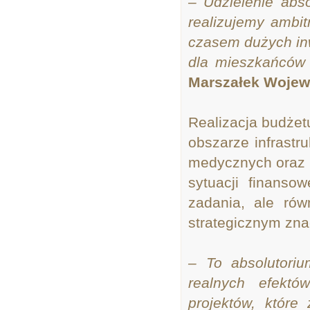
– Udzielenie abs
realizujemy ambit
czasem dużych inw
dla mieszkańców
Marszałek Wojew
Realizacja budżet
obszarze infrastru
medycznych oraz ro
sytuacji finanso
zadania, ale rów
strategicznym zna
– To absolutoriu
realnych efektów
projektów, które