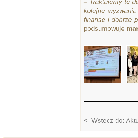
– Traktujemy tę d
kolejne wyzwania 
finanse i dobrze
podsumowuje
mar
<- Wstecz do: Akt