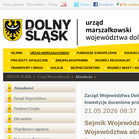
Strona główna
Dla mediów
e-Puap
BIP
Twitter
Facebook
Dla niesły
SEJMIK
URZĄD MARSZAŁKOWSKI
FUNDUSZE EUROPEJSKIE
EDUKAC
PROJEKTY SPOŁECZNE
(NIE)PEŁNOSPRAWNI
ROZWÓJ REGIONALNY
TRANSPORT I DROGI
KOLEJE
BEZPIECZEŃSTWO
ROZWÓJ MIAST I A
DOLNY ŚLĄSK
Urząd Marszałkowski
Aktualności
Aktualności
Zarząd Województwa Dolno
Zarząd Województwa
inwestycje docenione prz
Struktura Urzędu
21.05.2026 08:37
Dla mediów
Sejmik Województ
Współpraca z zagranicą
Województwa abs