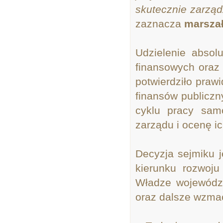
skutecznie zarząd
zaznacza
marszał
Udzielenie absol
finansowych oraz
potwierdziło praw
finansów publicz
cyklu pracy sam
zarządu i ocenę i
Decyzja sejmiku 
kierunku rozwoju
Władze województ
oraz dalsze wzma