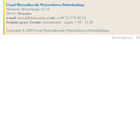
Urząd Marszałkowski Województwa Dolnośląskiego
Wybrzeże Słowackiego 12-14
50-411
Wrocław
e-mail:
umwd@dolnyslask.pl
tel.:
(+48 71) 776 90 53
Godziny pracy Urzędu:
poniedziałek - piątek: 7.30 - 15.30
Copyright ® 2009 Urząd Marszałkowski Województwa Dolnośląskiego
Strona główna
Dl