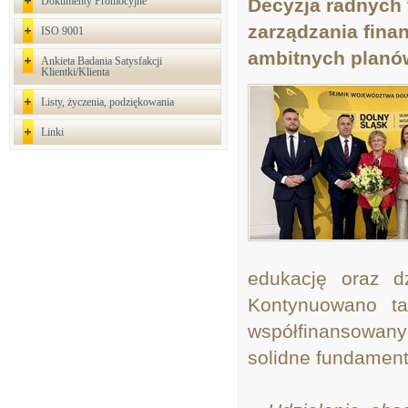
Dokumenty Promocyjne
Decyzja radnych 
zarządzania finan
ISO 9001
ambitnych planów
Ankieta Badania Satysfakcji
Klientki/Klienta
Listy, życzenia, podziękowania
Linki
edukację oraz dz
Kontynuowano ta
współfinansowany
solidne fundament