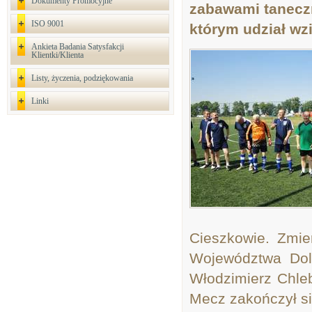
Dokumenty Promocyjne
zabawami taneczn
ISO 9001
którym udział wz
Ankieta Badania Satysfakcji
Klientki/Klienta
Listy, życzenia, podziękowania
Linki
Cieszkowie. Zmie
Województwa Doln
Włodzimierz Chle
Mecz zakończył s