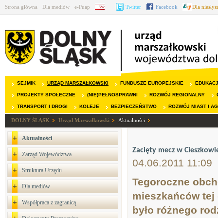
Strona główna
Dla mediów
e-Puap
BIP
Twitter
Facebook
Dla niesły
SEJMIK
URZĄD MARSZAŁKOWSKI
FUNDUSZE EUROPEJSKIE
EDUKAC
PROJEKTY SPOŁECZNE
(NIE)PEŁNOSPRAWNI
ROZWÓJ REGIONALNY
TRANSPORT I DROGI
KOLEJE
BEZPIECZEŃSTWO
ROZWÓJ MIAST I A
DOLNY ŚLĄSK
Urząd Marszałkowski
Aktualności
Aktualności
Zacięty mecz w Cieszkowi
Zarząd Województwa
04.06.2011 11:09
Struktura Urzędu
Tegoroczne obcho
Dla mediów
mieszkańców tej 
Współpraca z zagranicą
było różnego rod