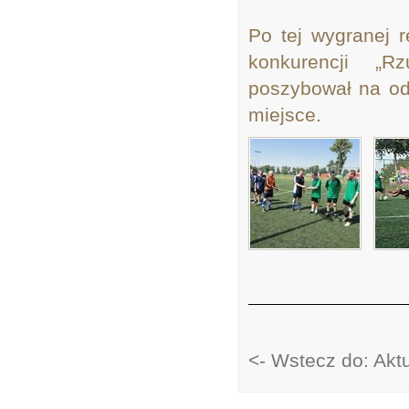
Po tej wygranej 
konkurencji „R
poszybował na odl
miejsce.
<- Wstecz do: Akt