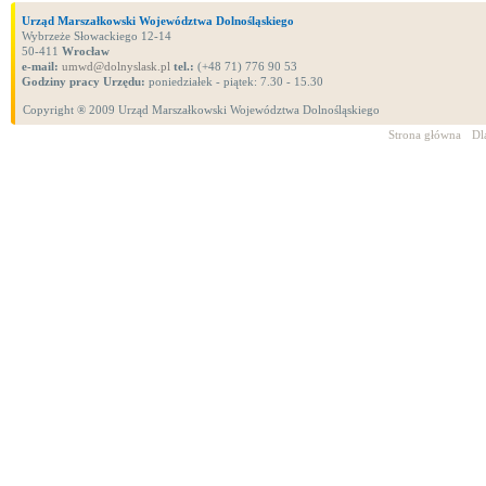
Urząd Marszałkowski Województwa Dolnośląskiego
Wybrzeże Słowackiego 12-14
50-411
Wrocław
e-mail:
umwd@dolnyslask.pl
tel.:
(+48 71) 776 90 53
Godziny pracy Urzędu:
poniedziałek - piątek: 7.30 - 15.30
Copyright ® 2009 Urząd Marszałkowski Województwa Dolnośląskiego
Strona główna
Dl