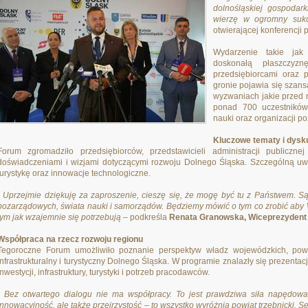
dolnośląskiej gospodar
wierzę w ogromny sukc
otwierającej konferencji
Wydarzenie takie jak
doskonałą płaszczyz
przedsiębiorcami oraz 
gronie pojawia się szans
wyzwaniach jakie przed 
ponad 700 uczestników
nauki oraz organizacji p
Kluczowe tematy i dysk
Forum zgromadziło przedsiębiorców, przedstawicieli administracji publicznej
doświadczeniami i wizjami dotyczącymi rozwoju Dolnego Śląska. Szczególną uwa
turystykę oraz innowacje technologiczne.
- Uprzejmie dziękuję za zaproszenie, cieszę się, że mogę być tu z Państwem. Są 
pozarządowych, świata nauki i samorządów. Będziemy mówić o tym co zrobić aby Wr
tym jak wzajemnie się potrzebują
– podkreśla
Renata Granowska, Wiceprezydent 
Współpraca na rzecz rozwoju regionu
Tegoroczne Forum umożliwiło poznanie perspektyw władz wojewódzkich, pow
infrastrukturalny i turystyczny Dolnego Śląska. W programie znalazły się prezenta
inwestycji, infrastruktury, turystyki i potrzeb pracodawców.
-
Bez otwartego dialogu nie ma współpracy. To jest prawdziwa siła napędowa
innowacyjność, ale także przejrzystość – to wszystko wyróżnia powiat trzebnicki.