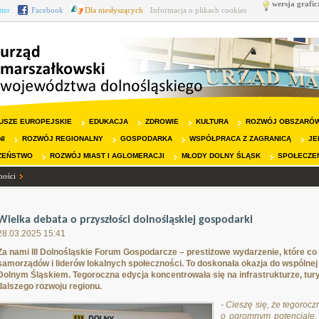
wersja grafic
tter
Facebook
Dla niesłyszących
Informacja o plikach cookies
USZE EUROPEJSKIE
EDUKACJA
ZDROWIE
KULTURA
ROZWÓJ OBSZARÓW
NI
ROZWÓJ REGIONALNY
GOSPODARKA
WSPÓŁPRACA Z ZAGRANICĄ
JE
ZEŃSTWO
ROZWÓJ MIAST I AGLOMERACJI
MŁODY DOLNY ŚLĄSK
SPOŁECZE
ności
Wielka debata o przyszłości dolnośląskiej gospodarki
28.03.2025 15:41
Za nami III Dolnośląskie Forum Gospodarcze – prestiżowe wydarzenie, które co 
samorządów i liderów lokalnych społeczności. To doskonała okazja do wspólnej
Dolnym Śląskiem. Tegoroczna edycja koncentrowała się na infrastrukturze, tu
dalszego rozwoju regionu.
- Cieszę się, że tegoroc
o ogromnym potencjale.