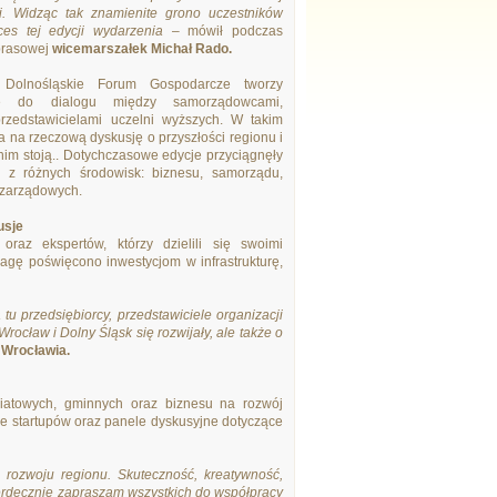
ki. Widząc tak znamienite grono uczestników
es tej edycji wydarzenia
– mówił podczas
 prasowej
wicemarszałek Michał Rado.
 Dolnośląskie Forum Gospodarcze tworzy
nę do dialogu między samorządowcami,
przedstawicielami uczelni wyższych. W takim
a na rzeczową dyskusję o przyszłości regionu i
nim stoją.. Dotychczasowe edycje przyciągnęły
 z różnych środowisk: biznesu, samorządu,
ozarządowych.
usje
 oraz ekspertów, którzy dzielili się swoimi
gę poświęcono inwestycjom w infrastrukturę,
tu przedsiębiorcy, przedstawiciele organizacji
ocław i Dolny Śląsk się rozwijały, ale także o
Wrocławia.
iatowych, gminnych oraz biznesu na rozwój
cje startupów oraz panele dyskusyjne dotyczące
 rozwoju regionu. Skuteczność, kreatywność,
 Serdecznie zapraszam wszystkich do współpracy