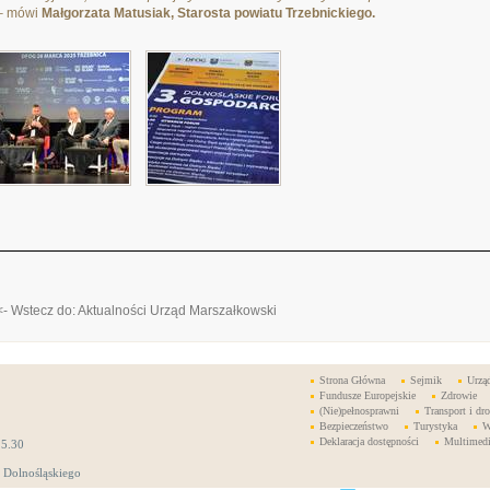
– mówi
Małgorzata Matusiak, Starosta powiatu Trzebnickiego.
<- Wstecz do: Aktualności Urząd Marszałkowski
Strona Główna
Sejmik
Urzą
Fundusze Europejskie
Zdrowie
(Nie)pełnosprawni
Transport i dro
Bezpieczeństwo
Turystyka
W
Deklaracja dostępności
Multimed
15.30
 Dolnośląskiego