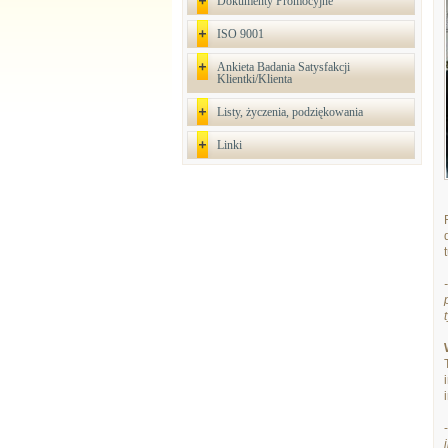
Dokumenty Promocyjne
ISO 9001
Ankieta Badania Satysfakcji
Klientki/Klienta
Listy, życzenia, podziękowania
Linki