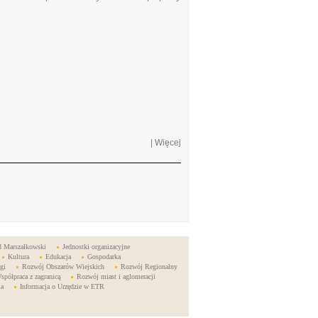
|
Więcej
d Marszałkowski
Jednostki organizacyjne
Kultura
Edukacja
Gospodarka
gi
Rozwój Obszarów Wiejskich
Rozwój Regionalny
spółpraca z zagranicą
Rozwój miast i aglomeracji
ia
Informacja o Urzędzie w ETR