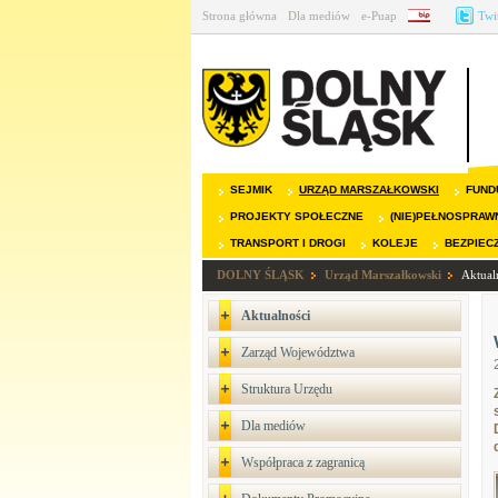
Strona główna
Dla mediów
e-Puap
BIP
Twi
SEJMIK
URZĄD MARSZAŁKOWSKI
FUND
PROJEKTY SPOŁECZNE
(NIE)PEŁNOSPRAW
TRANSPORT I DROGI
KOLEJE
BEZPIEC
DOLNY ŚLĄSK
Urząd Marszałkowski
Aktual
Aktualności
Zarząd Województwa
Struktura Urzędu
Dla mediów
Współpraca z zagranicą