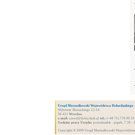
Urząd Marszałkowski Województwa Dolnośląskiego
Wybrzeże Słowackiego 12-14
50-411
Wrocław
e-mail:
umwd@dolnyslask.pl
tel.:
(+48 71) 776 90 53
Godziny pracy Urzędu:
poniedziałek - piątek: 7.30 - 
Copyright ® 2009 Urząd Marszałkowski Województwa