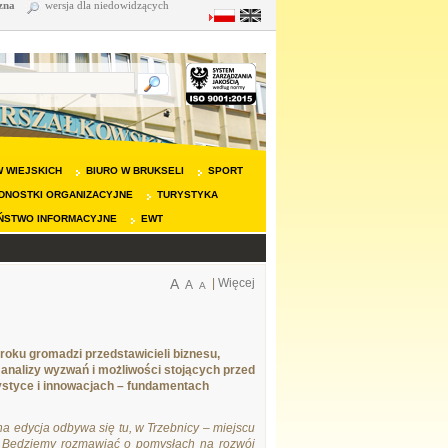
zna
wersja dla niedowidzących
 WIEJSKICH
BIURO W BRUKSELI
SPORT
DNOSTKI ORGANIZACYJNE
TURYSTYKA
ŃSTWO INFORMACYJNE
EWT
A
|
Więcej
A
A
roku gromadzi przedstawicieli biznesu,
 analizy wyzwań i możliwości stojących przed
rystyce i innowacjach – fundamentach
zna edycja odbywa się tu, w Trzebnicy – miejscu
 Będziemy rozmawiać o pomysłach na rozwój