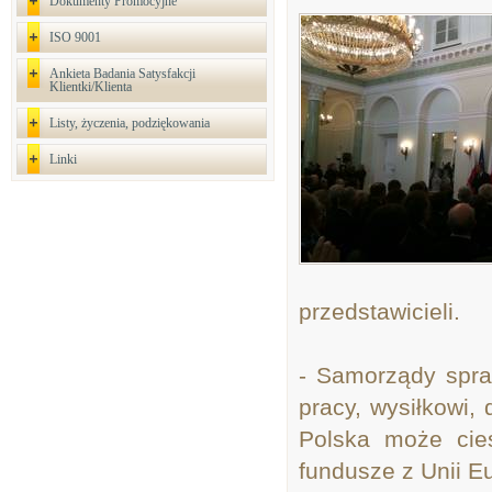
Dokumenty Promocyjne
ISO 9001
Ankieta Badania Satysfakcji
Klientki/Klienta
Listy, życzenia, podziękowania
Linki
przedstawicieli.
- Samorządy spraw
pracy, wysiłkowi, 
Polska może cie
fundusze z Unii Eu