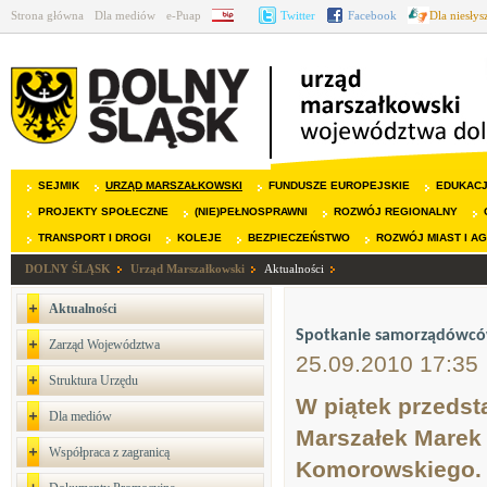
Strona główna
Dla mediów
e-Puap
BIP
Twitter
Facebook
Dla niesły
SEJMIK
URZĄD MARSZAŁKOWSKI
FUNDUSZE EUROPEJSKIE
EDUKAC
PROJEKTY SPOŁECZNE
(NIE)PEŁNOSPRAWNI
ROZWÓJ REGIONALNY
TRANSPORT I DROGI
KOLEJE
BEZPIECZEŃSTWO
ROZWÓJ MIAST I A
DOLNY ŚLĄSK
Urząd Marszałkowski
Aktualności
Aktualności
Spotkanie samorządówc
Zarząd Województwa
25.09.2010 17:35
Struktura Urzędu
W piątek przedst
Dla mediów
Marszałek Marek 
Współpraca z zagranicą
Komorowskiego.