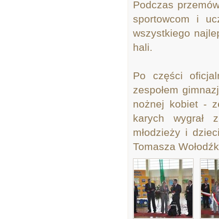
Podczas przemówi
sportowcom i u
wszystkiego najle
hali.
Po części oficja
zespołem gimnazj
nożnej kobiet - 
karych wygrał 
młodzieży i dziec
Tomasza Wołodźki