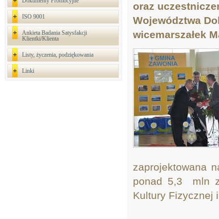
Dokumenty Promocyjne
oraz uczestnicze
ISO 9001
Województwa Dol
wicemarszałek Ma
Ankieta Badania Satysfakcji
Klientki/Klienta
Listy, życzenia, podziękowania
Linki
zaprojektowana n
ponad 5,3 mln z
Kultury Fizycznej i