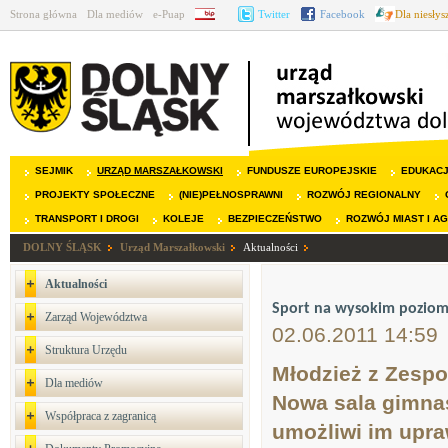
Strona główna
Dla mediów
e-Puap
BIP
Twitter
Facebook
Dla niesły
SEJMIK
URZĄD MARSZAŁKOWSKI
FUNDUSZE EUROPEJSKIE
EDUKAC
PROJEKTY SPOŁECZNE
(NIE)PEŁNOSPRAWNI
ROZWÓJ REGIONALNY
TRANSPORT I DROGI
KOLEJE
BEZPIECZEŃSTWO
ROZWÓJ MIAST I A
DOLNY ŚLĄSK
Urząd Marszałkowski
Aktualności
Aktualności
Sport na wysokim poziom
Zarząd Województwa
02.06.2011 14:59
Struktura Urzędu
Młodzież z Zesp
Dla mediów
Nowa sala gimnas
Współpraca z zagranicą
umożliwi im upra