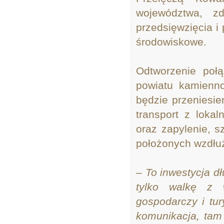
województwa, z
przedsięwzięcia i
środowiskowe.
Odtworzenie poł
powiatu kamienno
będzie przeniesie
transport z loka
oraz zapylenie, 
położonych wzdłuż
– To inwestycja d
tylko walkę z 
gospodarczy i tur
komunikacja, tam 