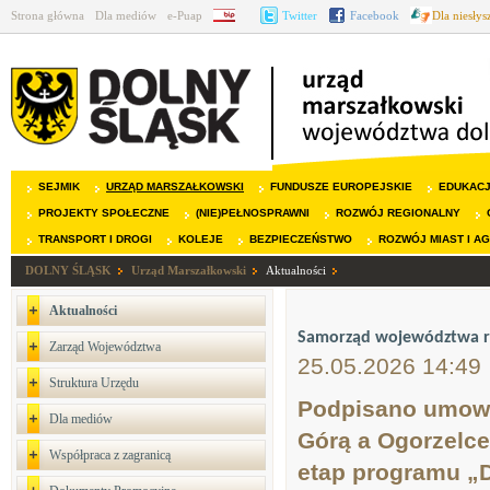
Strona główna
Dla mediów
e-Puap
BIP
Twitter
Facebook
Dla niesły
SEJMIK
URZĄD MARSZAŁKOWSKI
FUNDUSZE EUROPEJSKIE
EDUKAC
PROJEKTY SPOŁECZNE
(NIE)PEŁNOSPRAWNI
ROZWÓJ REGIONALNY
TRANSPORT I DROGI
KOLEJE
BEZPIECZEŃSTWO
ROZWÓJ MIAST I A
DOLNY ŚLĄSK
Urząd Marszałkowski
Aktualności
Aktualności
Samorząd województwa rus
Zarząd Województwa
25.05.2026 14:49
Struktura Urzędu
Podpisano umowę 
Dla mediów
Górą a Ogorzelce
Współpraca z zagranicą
etap programu „D