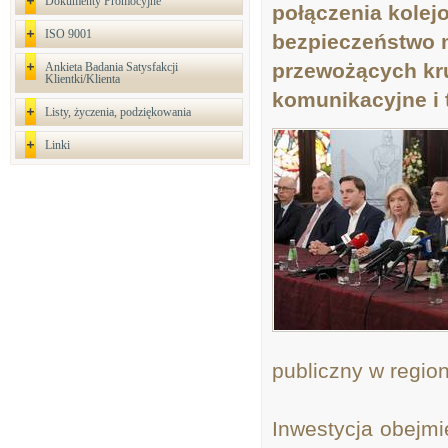
Dokumenty Promocyjne
połączenia kolej
ISO 9001
bezpieczeństwo 
przewożących kr
Ankieta Badania Satysfakcji
Klientki/Klienta
komunikacyjne i 
Listy, życzenia, podziękowania
Linki
publiczny w region
Inwestycja obejmie