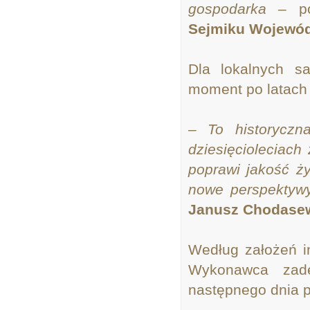
gospodarka
– p
Sejmiku Wojewód
Dla lokalnych 
moment po latach s
– To historyczn
dziesięcioleciach
poprawi jakość ż
nowe perspektywy
Janusz Chodasew
Według założeń i
Wykonawca zade
następnego dnia 