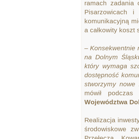
ramach zadania o
Pisarzowicach i
komunikacyjną mie
a całkowity koszt 
– Konsekwentnie 
na Dolnym Śląsku
który wymaga szcz
dostępność komun
stworzymy nowe 
mówił podczas 
Województwa Dol
Realizacja inwest
środowiskowe zw
Przełęczą Kowar