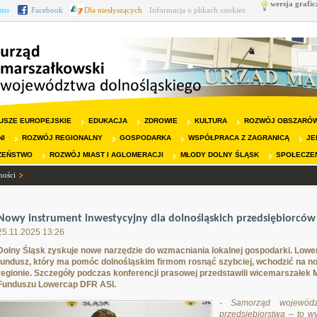
wersja grafic
tter
Facebook
Dla niesłyszących
Informacja o plikach cookies
USZE EUROPEJSKIE
EDUKACJA
ZDROWIE
KULTURA
ROZWÓJ OBSZARÓW
NI
ROZWÓJ REGIONALNY
GOSPODARKA
WSPÓŁPRACA Z ZAGRANICĄ
JE
ZEŃSTWO
ROZWÓJ MIAST I AGLOMERACJI
MŁODY DOLNY ŚLĄSK
SPOŁECZE
ności
Nowy instrument inwestycyjny dla dolnośląskich przedsiębiorców
25.11.2025 13:26
Dolny Śląsk zyskuje nowe narzędzie do wzmacniania lokalnej gospodarki. Lowe
fundusz, który ma pomóc dolnośląskim firmom rosnąć szybciej, wchodzić na no
regionie. Szczegóły podczas konferencji prasowej przedstawili wicemarszałek 
Funduszu Lowercap DFR ASI.
- Samorząd wojewódz
przedsiębiorstwa – to wy