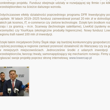
konkretnego projektu. Fundusz obejmuje udziały w rozwijającej się firmie i po kil
przedsiębiorstwo na ścieżce dalszego wzrostu.
Dotychczasowe efekty działalności poprzedniego programu DFR Inwestycyjny pok
kapitale. W latach 2019–2025 fundusz zainwestował ponad 20 mln zł w dolnośląs
takich jak kosmos, IT, e-commerce czy zielone technologie. Dzięki tym środkom roz
kraju i za granicą – m.in. Scanway (technologie satelitarne), LiveKid (systemy 
przemyśle) czy YourKaya (ekologiczne produkty higieniczne). Nowy fundusz Low
regionu trafi nawet 100 mln zł inwestycji.
Dzięki takim inicjatywom Dolny Śląsk staje się bardziej konkurencyjny gospodarczo
częściej pozostają w regionie zamiast przenosić działalność do Warszawy czy za 
w mniejszych miejscowościach. Jednocześnie środki z udanych inwestycji 
przedsiębiorców, tworząc trwały, samonapędzający się mechanizm rozwoju. Firm
zgłaszać swoje projekty poprzez stronę internetową:
www.lowercap.pl