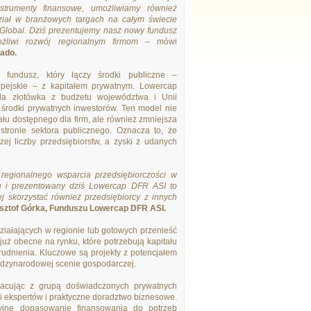
strumenty finansowe, umożliwiamy również
ział w branżowych targach na całym świecie
 Global. Dziś prezentujemy nasz nowy fundusz
możliwi rozwój regionalnym firmom
– mówi
ado.
fundusz, który łączy środki publiczne –
pejskie – z kapitałem prywatnym. Lowercap
da złotówka z budżetu województwa i Unii
a środki prywatnych inwestorów. Ten model nie
tału dostępnego dla firm, ale również zmniejsza
stronie sektora publicznego. Oznacza to, że
zej liczby przedsiębiorstw, a zyski z udanych
regionalnego wsparcia przedsiębiorczości w
u i prezentowany dziś Lowercap DFR ASI to
j skorzystać również przedsiębiorcy z innych
sztof Górka, Funduszu Lowercap DFR ASI.
 działających w regionie lub gotowych przenieść
już obecne na rynku, które potrzebują kapitału
trudnienia. Kluczowe są projekty z potencjałem
iędzynarodowej scenie gospodarczej.
pracując z grupą doświadczonych prywatnych
i ekspertów i praktyczne doradztwo biznesowe.
zyjne dopasowanie finansowania do potrzeb