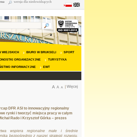
zna
wersja dla niedowidzących
 WIEJSKICH
BIURO W BRUKSELI
SPORT
DNOSTKI ORGANIZACYJNE
TURYSTYKA
ŃSTWO INFORMACYJNE
EWT
A
|
Więcej
A
A
rcap DFR ASI to innowacyjny regionalny
we rynki i tworzyć miejsca pracy w całym
Michał Rado i Krzysztof Górka – prezes
twa wspiera regionalne małe i średnie
nika bezpośrednio z naszej strategii rozwoju.