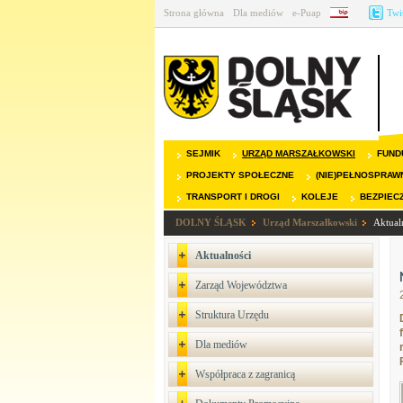
Strona główna
Dla mediów
e-Puap
BIP
Twi
SEJMIK
URZĄD MARSZAŁKOWSKI
FUND
PROJEKTY SPOŁECZNE
(NIE)PEŁNOSPRAW
TRANSPORT I DROGI
KOLEJE
BEZPIEC
DOLNY ŚLĄSK
Urząd Marszałkowski
Aktual
Aktualności
Zarząd Województwa
Struktura Urzędu
Dla mediów
Współpraca z zagranicą