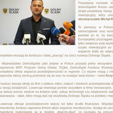
Posiadamy rozmaite in
dolnośląskim firmom ud
dzięki projektowy Going
inwestycyjny, który u
wicemarszałek Michał R
To pierwszy w Polsce 
samorządowe oraz euro
powstał po to, by każ
Europejskiej przyciągał
tylko zwiększa pulę kapi
ryzyko inwestycyjne po 
wsparcie trafia do więks
projektów wracają do funduszu i dalej „pracują” na rzecz rozwoju Dolnego Śląska.
- Województwo Dolnośląskie jako jedyne w Polsce posiada pełny ekosystem 
segmencie MŚP. Program Going Global, TriQbe, Dolnośląski Fundusz Rozwoj
kompletna oferta wsparcia przedsiębiorczości w regionie. Co ważne mogą z nie
regionów, którzy zechcą przenieść się do nas i tu rozwijać swój biznes
– mówi
Krzy
Fundusz kieruje ofertę do firm z sektora mikro, małych i średnich przedsiębiorstw
tu swoją działalność. Lowercap inwestuje przede wszystkim w firmy innowacyjne, 
na dalszy wzrost, wejście na kolejne rynki, zakup technologii czy zwiększenie za
skalowania – takie, które mogą stać się wizytówką Dolnego Śląska na polskiej i m
Lowercap oferuje przedsiębiorcom więcej niż tylko środki finansowe. Współ
inwestorów, fundusz zapewnia firmom także wsparcie merytoryczne, dostęp do siec
Inwestycje realizowane są w modelu „deal-by-deal”, co pozwala na precy