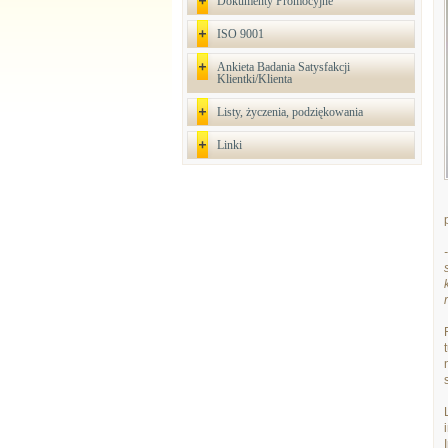
Dokumenty Promocyjne
ISO 9001
Ankieta Badania Satysfakcji
Klientki/Klienta
Listy, życzenia, podziękowania
Linki