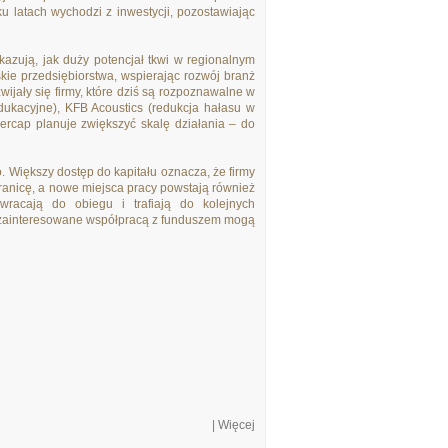
ku latach wychodzi z inwestycji, pozostawiając
azują, jak duży potencjał tkwi w regionalnym
kie przedsiębiorstwa, wspierając rozwój branż
wijały się firmy, które dziś są rozpoznawalne w
edukacyjne), KFB Acoustics (redukcja hałasu w
ercap planuje zwiększyć skalę działania – do
. Większy dostęp do kapitału oznacza, że firmy
granicę, a nowe miejsca pracy powstają również
wracają do obiegu i trafiają do kolejnych
y zainteresowane współpracą z funduszem mogą
|
Więcej