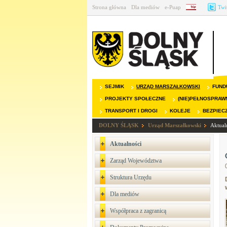
Strona główna
Dla mediów
e-Puap
BIP
Twi
SEJMIK
URZĄD MARSZAŁKOWSKI
FUND
PROJEKTY SPOŁECZNE
(NIE)PEŁNOSPRAW
TRANSPORT I DROGI
KOLEJE
BEZPIEC
DOLNY ŚLĄSK
Urząd Marszałkowski
Aktual
Aktualności
Zarząd Województwa
Struktura Urzędu
Dla mediów
Współpraca z zagranicą