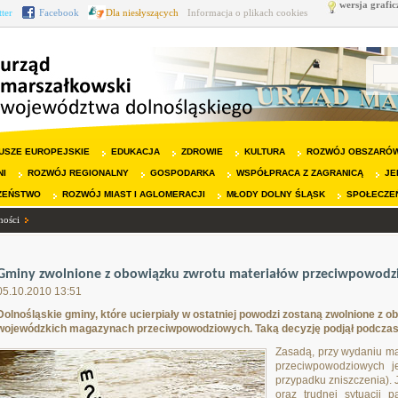
wersja grafic
tter
Facebook
Dla niesłyszących
Informacja o plikach cookies
USZE EUROPEJSKIE
EDUKACJA
ZDROWIE
KULTURA
ROZWÓJ OBSZARÓW
NI
ROZWÓJ REGIONALNY
GOSPODARKA
WSPÓŁPRACA Z ZAGRANICĄ
JE
ZEŃSTWO
ROZWÓJ MIAST I AGLOMERACJI
MŁODY DOLNY ŚLĄSK
SPOŁECZE
ności
Gminy zwolnione z obowiązku zwrotu materiałów przeciwpowod
05.10.2010 13:51
Dolnośląskie gminy, które ucierpiały w ostatniej powodzi zostaną zwolnione z
wojewódzkich magazynach przeciwpowodziowych. Taką decyzję podjął podczas 
Zasadą, przy wydaniu ma
przeciwpowodziowych je
przypadku zniszczenia). 
oraz trudnej sytuacji