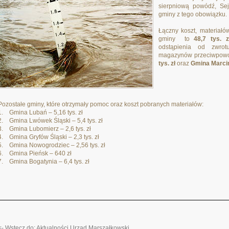
sierpniową powódź, Se
gminy z tego obowiązku.
Łączny koszt, materiałó
gminy to
48,7 tys. zł
odstąpienia od zwrot
magazynów przeciwpowo
tys. zł
oraz
Gmina Marcino
Pozostałe gminy, które otrzymały pomoc oraz koszt pobranych materiałów:
1. Gmina Lubań – 5,16 tys. zł
2. Gmina Lwówek Śląski – 5,4 tys. zł
3. Gmina Lubomierz – 2,6 tys. zł
4. Gmina Gryfów Śląski – 2,3 tys. zł
5. Gmina Nowogrodziec – 2,56 tys. zł
6. Gmina Pieńsk – 640 zł
7. Gmina Bogatynia – 6,4 tys. zł
<- Wstecz do: Aktualności Urząd Marszałkowski