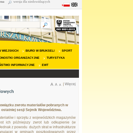
zna
wersja dla niedowidzących
 WIEJSKICH
BIURO W BRUKSELI
SPORT
DNOSTKI ORGANIZACYJNE
TURYSTYKA
ŃSTWO INFORMACYJNE
EWT
A
|
Więcej
A
A
ziowych
 obowiązku zwrotu materiałów pobranych w
ostatniej sesji Sejmik Województwa.
teriałów i sprzętu z wojewódzkich magazynów
st ich późniejszy zwrot lub odkupienie (w
Jednak z powodu dużych strat w infrastrukturze
 panującej w gminach poszkodowanych przez