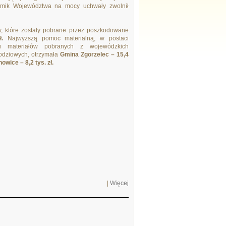
jmik Województwa na mocy uchwały zwolnił
w, które zostały pobrane przez poszkodowane
.
Najwyższą pomoc materialną, w postaci
u materiałów pobranych z wojewódzkich
dziowych, otrzymała
Gmina Zgorzelec – 15,4
wice – 8,2 tys. zł.
|
Więcej