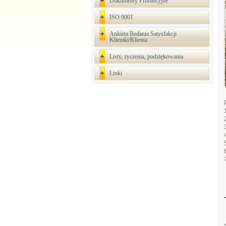
Dokumenty Promocyjne
ISO 9001
Ankieta Badania Satysfakcji
Klientki/Klienta
Listy, życzenia, podziękowania
Linki