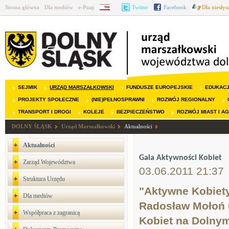
Strona główna
Dla mediów
e-Puap
BIP
Twitter
Facebook
Dla niesły
SEJMIK
URZĄD MARSZAŁKOWSKI
FUNDUSZE EUROPEJSKIE
EDUKAC
PROJEKTY SPOŁECZNE
(NIE)PEŁNOSPRAWNI
ROZWÓJ REGIONALNY
TRANSPORT I DROGI
KOLEJE
BEZPIECZEŃSTWO
ROZWÓJ MIAST I A
DOLNY ŚLĄSK
Urząd Marszałkowski
Aktualności
Aktualności
Gala Aktywności Kobiet
Zarząd Województwa
03.06.2011 21:37
Struktura Urzędu
"Aktywne Kobiety
Dla mediów
Radosław Mołoń u
Współpraca z zagranicą
Kobiet na Dolnym