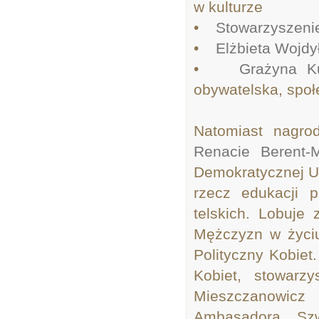
w kulturze
•
Stowarzyszeni
•
Elżbieta Wojdy
•
Grażyna K
obywatelska, społe
Natomiast nagro
Renacie Berent-
Demokratycznej Un
rzecz edukacji p
telskich. Lobuje
Mężczyzn w życiu
Polityczny Kobiet
Kobiet, stowarz
Mieszczanowicz
Ambasadora Sz