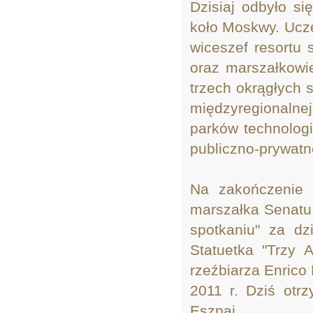
Dzisiaj odbyło s
koło Moskwy. Ucz
wiceszef resortu
oraz marszałkowi
trzech okrągłych 
międzyregionalne
parków technolog
publiczno-prywatne
Na zakończenie 
marszałka Senatu
spotkaniu" za dz
Statuetka "Trzy 
rzeźbiarza Enric
2011 r. Dziś otrz
Eszpaj.