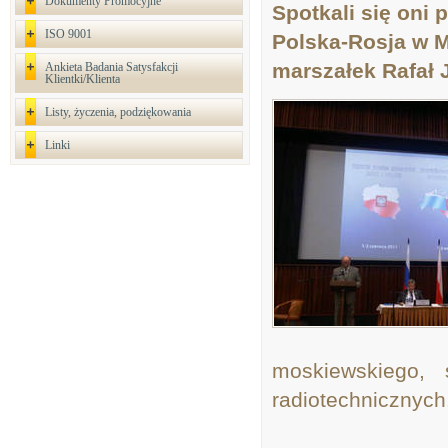
Dokumenty Promocyjne
Spotkali się oni
ISO 9001
Polska-Rosja w 
marszałek Rafał 
Ankieta Badania Satysfakcji
Klientki/Klienta
Listy, życzenia, podziękowania
Linki
moskiewskiego, 
radiotechnicznych