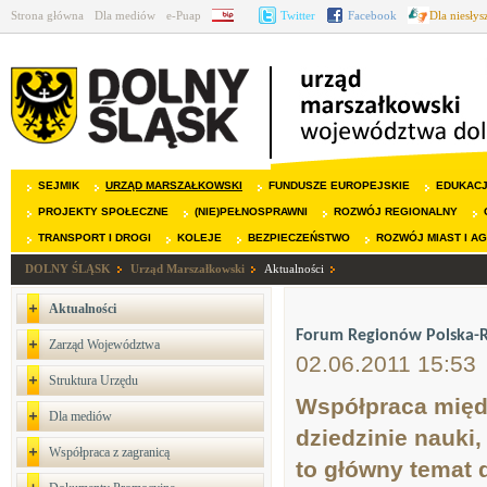
Strona główna
Dla mediów
e-Puap
BIP
Twitter
Facebook
Dla niesły
SEJMIK
URZĄD MARSZAŁKOWSKI
FUNDUSZE EUROPEJSKIE
EDUKAC
PROJEKTY SPOŁECZNE
(NIE)PEŁNOSPRAWNI
ROZWÓJ REGIONALNY
TRANSPORT I DROGI
KOLEJE
BEZPIECZEŃSTWO
ROZWÓJ MIAST I A
DOLNY ŚLĄSK
Urząd Marszałkowski
Aktualności
Aktualności
Forum Regionów Polska-R
Zarząd Województwa
02.06.2011 15:53
Struktura Urzędu
Współpraca międz
Dla mediów
dziedzinie nauki
Współpraca z zagranicą
to główny temat 