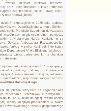
ię również minister rolnictwa hrabstwa,
tracji oraz Rady Hrabstwa, a także jedenastu
mujących się produkcją mleka, kawy, cukru,
dzy oraz hodowlą bydła.
ą działań rozpoczętych w 2025 roku podczas
Województwa Dolnośląskiego w Kenii. Efektem
 podpisanie Protokołu Uzgodnień dotyczącego
łej współpracy międzyregionalnej pomiędzy
ąskim a Hrabstwem Narok. Kontakty te są
ława Gojdzia, Ambasadora Rzeczypospolitej
y swoją funkcję w stolicy Kenii pełnił do końca
tuje Departament Afryki, Bliskiego Wschodu i
izatorzy wizyty, partnerstwo to ma charakter
im hrabstwem.
ją się doświadczenie i gotowość do współpracy.
owli i produkcji roślinnej po innowacyjne
ć się tym doświadczeniem z naszymi partnerami
y i doświadczeń, przynosząc korzyści zarówno
jewództwa Dolnośląskiego.
ował się przede wszystkim na zagadnieniach
yło zapoznanie uczestników z praktykami i
ało to, że w skład delegacji weszli liderzy
obytej wiedzy kolejnym producentom w swoim
eranie zrównoważonego rozwoju gospodarczego