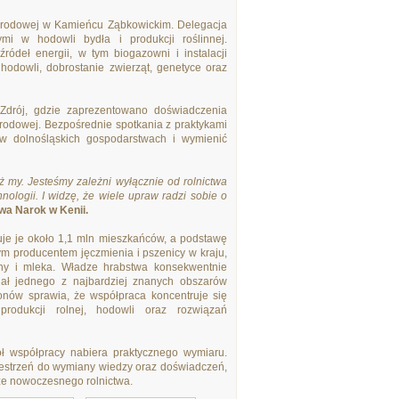
arodowej w Kamieńcu Ząbkowickim. Delegacja
mi w hodowli bydła i produkcji roślinnej.
ódeł energii, w tym biogazowni i instalacji
odowli, dobrostanie zwierząt, genetyce oraz
Zdrój, gdzie zaprezentowano doświadczenia
odowej. Bezpośrednie spotkania z praktykami
 w dolnośląskich gospodarstwach i wymienić
ż my. Jesteśmy zależni wyłącznie od rolnictwa
nologii. I widzę, że wiele upraw radzi sobie o
wa Narok w Kenii.
uje je około 1,1 mln mieszkańców, a podstawę
zym producentem jęczmienia i pszenicy w kraju,
ny i mleka. Władze hrabstwa konsekwentnie
jał jednego z najbardziej znanych obszarów
gionów sprawia, że współpraca koncentruje się
odukcji rolnej, hodowli oraz rozwiązań
kół współpracy nabiera praktycznego wymiaru.
przestrzeń do wymiany wiedzy oraz doświadczeń,
rze nowoczesnego rolnictwa.