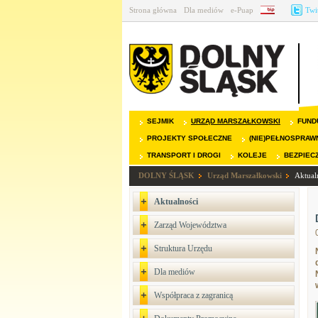
Strona główna
Dla mediów
e-Puap
BIP
Twi
SEJMIK
URZĄD MARSZAŁKOWSKI
FUND
PROJEKTY SPOŁECZNE
(NIE)PEŁNOSPRAW
TRANSPORT I DROGI
KOLEJE
BEZPIEC
DOLNY ŚLĄSK
Urząd Marszałkowski
Aktual
Aktualności
Zarząd Województwa
Struktura Urzędu
Dla mediów
Współpraca z zagranicą