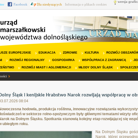
wersja grafic
tter
Facebook
Dla niesłyszących
Informacja o plikach cookies
USZE EUROPEJSKIE
EDUKACJA
ZDROWIE
KULTURA
ROZWÓJ OBSZARÓW
NI
ROZWÓJ REGIONALNY
GOSPODARKA
WSPÓŁPRACA Z ZAGRANICĄ
JE
ZEŃSTWO
ROZWÓJ MIAST I AGLOMERACJI
MŁODY DOLNY ŚLĄSK
SPOŁECZE
ności
Dolny Śląsk i kenijskie Hrabstwo Narok rozwijają współpracę w ob
03.07.2026 08:04
Nowoczesna hodowla, produkcja roślinna, innowacyjne rozwiązania wykorzys
doświadczeń w sektorze rolno-spożywczym były głównymi tematami wizyty oficja
Narok na Dolnym Śląsku. Spotkania stanowią kolejny etap rozwijającej się ws
w ubiegłym roku.
Na Dolnym Śląsku gościł
Narok, której przewodni