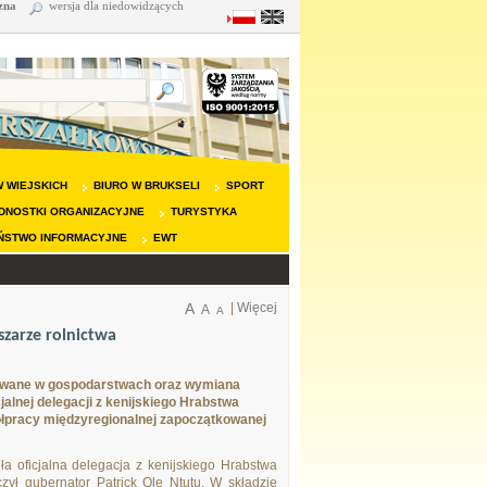
zna
wersja dla niedowidzących
 WIEJSKICH
BIURO W BRUKSELI
SPORT
DNOSTKI ORGANIZACYJNE
TURYSTYKA
ŃSTWO INFORMACYJNE
EWT
A
|
Więcej
A
A
szarze rolnictwa
tywane w gospodarstwach oraz wymiana
lnej delegacji z kenijskiego Hrabstwa
półpracy międzyregionalnej zapoczątkowanej
a oficjalna delegacja z kenijskiego Hrabstwa
czył gubernator Patrick Ole Ntutu. W składzie