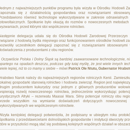
Jednym z najważniejszych punktów programu była wizyta w Ośrodku Hodowli Z
zapoznała się z działalnością gospodarstwa oraz rozwiązaniami stosowany
Przedstawiono również technologie wykorzystywane w zakresie odnawialnych źr
fotowoltaicznych. Spotkanie było okazją do rozmów o nowoczesnych metodach h
wyzwaniach, przed którymi stoi współczesne rolnictwo.
Następnie delegacja udała się do Ośrodka Hodowli Zarodowej Przerzeczyn 
związane z hodowlą bydła mięsnego oraz funkcjonowaniem ośrodków hodowli zar
pozwoliły uczestnikom delegacji zapoznać się z rozwiązaniami stosowanymi
doświadczenia z producentami z obu regionów.
-
Oczywiście Polska i Dolny Śląsk są bardziej zaawansowane technologicznie, ni
opartego na opadach deszczu, podczas gdy tutaj myślę, że jest wiele innych tech
wiele lepiej, niż to co mamy u siebie
– mówi
Patrick Ole Ntutu, Gubernator Hrabst
Hrabstwo Narok należy do najważniejszych regionów rolniczych Kenii. Zamieszk
lokalnej gospodarki stanowią rolnictwo i hodowla zwierząt. Region jest najwięks
drugim producentem kukurydzy oraz jednym z głównych producentów wołowi
wspierają rozwój nowoczesnego rolnictwa, jednocześnie wykorzystując potenc
turystycznych Afryki – rezerwatu Maasai Mara. Silny potencjał rolniczy obu re
przede wszystkim na wymianie doświadczeń dotyczących nowoczesnej pr
wykorzystywanych we współczesnym rolnictwie.
Wizyta kenijskiej delegacji potwierdziła, że podpisany w ubiegłym roku proto
Spotkania z przedstawicielami dolnośląskich gospodarstw i instytucji stworzyły 
które w przyszłości mogą stać się podstawą kolejnych wspólnych działań w obsza