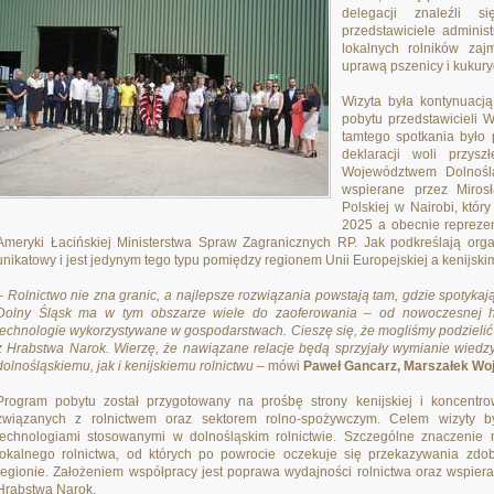
delegacji znaleźli s
przedstawiciele adminis
lokalnych rolników zaj
uprawą pszenicy i kukury
Wizyta była kontynuacj
pobytu przedstawicieli 
tamtego spotkania było
deklaracji woli przysz
Województwem Dolnośl
wspierane przez Miros
Polskiej w Nairobi, któr
2025 a obecnie reprezen
Ameryki Łacińskiej Ministerstwa Spraw Zagranicznych RP. Jak podkreślają organ
unikatowy i jest jedynym tego typu pomiędzy regionem Unii Europejskiej a kenijsk
–
Rolnictwo nie zna granic, a najlepsze rozwiązania powstają tam, gdzie spotyka
Dolny Śląsk ma w tym obszarze wiele do zaoferowania – od nowoczesnej hod
technologie wykorzystywane w gospodarstwach. Cieszę się, że mogliśmy podzieli
z Hrabstwa Narok. Wierzę, że nawiązane relacje będą sprzyjały wymianie wiedz
dolnośląskiemu, jak i kenijskiemu rolnictwu
– mówi
Paweł Gancarz, Marszałek Wo
Program pobytu został przygotowany na prośbę strony kenijskiej i koncentr
związanych z rolnictwem oraz sektorem rolno-spożywczym. Celem wizyty b
technologiami stosowanymi w dolnośląskim rolnictwie. Szczególne znaczenie mi
lokalnego rolnictwa, od których po powrocie oczekuje się przekazywania zd
regionie. Założeniem współpracy jest poprawa wydajności rolnictwa oraz wspi
Hrabstwa Narok.