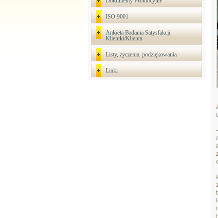
Dokumenty Promocyjne
ISO 9001
Ankieta Badania Satysfakcji
Klientki/Klienta
Listy, życzenia, podziękowania
Linki