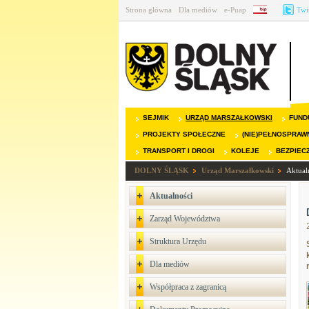
Strona główna
Dla mediów
e-Puap
BIP
Twi
SEJMIK
URZĄD MARSZAŁKOWSKI
FUND
PROJEKTY SPOŁECZNE
(NIE)PEŁNOSPRAW
TRANSPORT I DROGI
KOLEJE
BEZPIEC
DOLNY ŚLĄSK
Urząd Marszałkowski
Aktual
Aktualności
Zarząd Województwa
Struktura Urzędu
Dla mediów
Współpraca z zagranicą