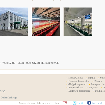
<- Wstecz do: Aktualności Urząd Marszałkowski
Strona Główna
Sejmik
Urzą
Fundusze Europejskie
Zdrowie
(Nie)pełnosprawni
Transport i dro
Bezpieczeństwo
Turystyka
W
Deklaracja dostępności
Multimed
15.30
 Dolnośląskiego
Strona główna
Dla mediów
e-Puap
BIP
Twitter
Facebook