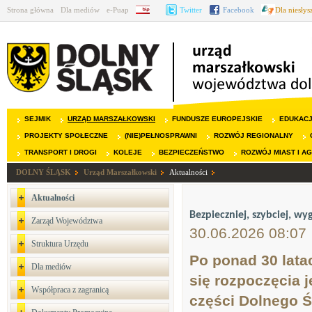
Strona główna
Dla mediów
e-Puap
BIP
Twitter
Facebook
Dla niesły
SEJMIK
URZĄD MARSZAŁKOWSKI
FUNDUSZE EUROPEJSKIE
EDUKAC
PROJEKTY SPOŁECZNE
(NIE)PEŁNOSPRAWNI
ROZWÓJ REGIONALNY
TRANSPORT I DROGI
KOLEJE
BEZPIECZEŃSTWO
ROZWÓJ MIAST I A
DOLNY ŚLĄSK
Urząd Marszałkowski
Aktualności
Aktualności
Bezpieczniej, szybciej, w
Zarząd Województwa
30.06.2026 08:07
Struktura Urzędu
Po ponad 30 lata
Dla mediów
się rozpoczęcia 
Współpraca z zagranicą
części Dolnego Ś