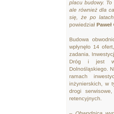
placu budowy. To 
ale również dla 
się, że po latac
powiedział
Paweł 
Budowa obwodnic
wpłynęło 14 ofer
zadania. Inwesty
Dróg i jest w
Dolnośląskiego. N
ramach inwesty
inżynierskich, w 
drogi serwisowe,
retencyjnych.
– Obwodnica wyp