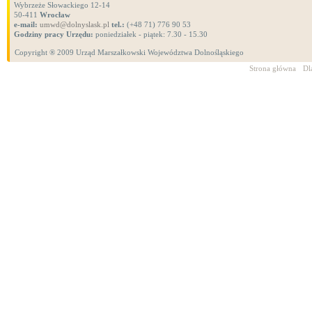
Wybrzeże Słowackiego 12-14
50-411
Wrocław
e-mail:
umwd@dolnyslask.pl
tel.:
(+48 71) 776 90 53
Godziny pracy Urzędu:
poniedziałek - piątek: 7.30 - 15.30
Copyright ® 2009 Urząd Marszałkowski Województwa Dolnośląskiego
Strona główna
Dl