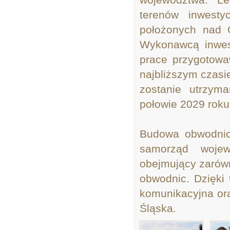
terenów inwesty
położonych nad O
Wykonawcą inwest
prace przygotowa
najbliższym czasi
zostanie utrzym
połowie 2029 roku
Budowa obwodnicy
samorząd wojew
obejmujący zarówn
obwodnic. Dzięki
komunikacyjna ora
Śląska.