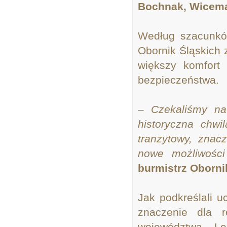
Bochnak, Wicema
Według szacunkó
Obornik Śląskich 
większy komfort
bezpieczeństwa.
– Czekaliśmy na
historyczna chw
tranzytowy, znac
nowe możliwośc
burmistrz Oborni
Jak podkreślali u
znaczenie dla r
województwa. Le