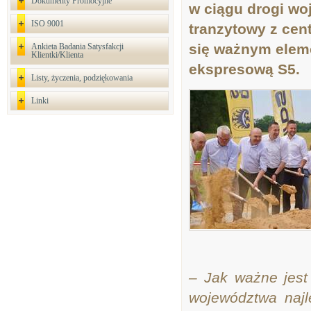
Dokumenty Promocyjne
w ciągu drogi wo
ISO 9001
tranzytowy z cen
się ważnym eleme
Ankieta Badania Satysfakcji
Klientki/Klienta
ekspresową S5.
Listy, życzenia, podziękowania
Linki
– Jak ważne jest
województwa najl