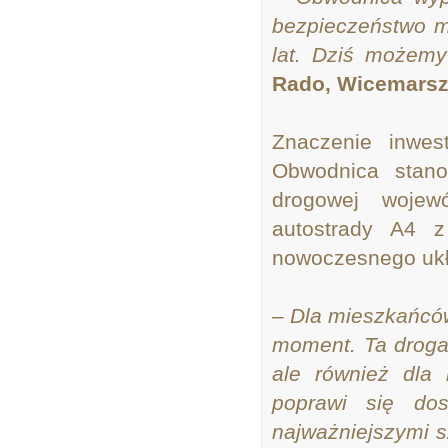
bezpieczeństwo m
lat. Dziś możemy
Rado, Wicemarsz
Znaczenie inwes
Obwodnica stanow
drogowej wojew
autostrady A4 
nowoczesnego ukł
– Dla mieszkańców
moment. Ta droga
ale również dla 
poprawi się dos
najważniejszymi s