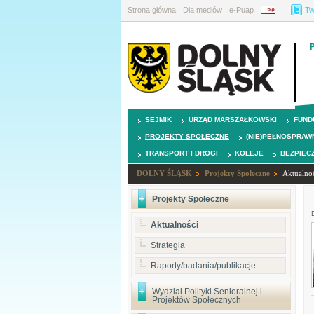
Strona główna
Dla mediów
e-Puap
BIP
Tw
SEJMIK
URZĄD MARSZAŁKOWSKI
FUND
PROJEKTY SPOŁECZNE
(NIE)PEŁNOSPRAW
TRANSPORT I DROGI
KOLEJE
BEZPIEC
DOLNY ŚLĄSK
Projekty Społeczne
Aktualnoś
Projekty Społeczne
Aktualności
Strategia
Raporty/badania/publikacje
Wydział Polityki Senioralnej i
Projektów Społecznych