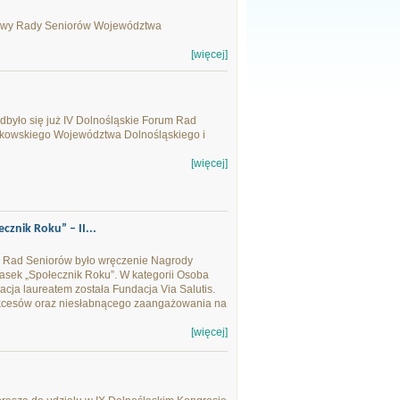
obowy Rady Seniorów Województwa
[więcej]
dbyło się już IV Dolnośląskie Forum Rad
ałkowskiego Województwa Dolnośląskiego i
[więcej]
znik Roku” – II...
 Rad Seniorów było wręczenie Nagrody
asek „Społecznik Roku”. W kategorii Osoba
acja laureatem została Fundacja Via Salutis.
ukcesów oraz niesłabnącego zaangażowania na
[więcej]