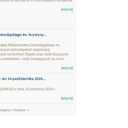
rasza do udziału w IX Dolnośląskim Kongresie
[więcej]
nośląskiego im. Krystyny...
załka Województwa Dolnośląskiego im.
szych dolnośląskich organizacji
cych na Dolnym Śląsku oraz osób fizycznych
u podmiotów i osób działających na rzecz
[więcej]
do 14 października 2024...
O z dnia 18 września 2024 r.
[więcej]
stępna >
Ostatnia >>