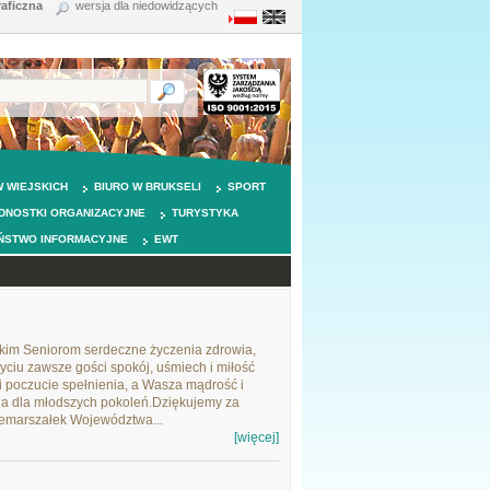
raficzna
wersja dla niedowidzących
 WIEJSKICH
BIURO W BRUKSELI
SPORT
DNOSTKI ORGANIZACYJNE
TURYSTYKA
ŃSTWO INFORMACYJNE
EWT
tkim Seniorom serdeczne życzenia zdrowia,
ciu zawsze gości spokój, uśmiech i miłość
 i poczucie spełnienia, a Wasza mądrość i
cia dla młodszych pokoleń.Dziękujemy za
cemarszałek Województwa...
[więcej]