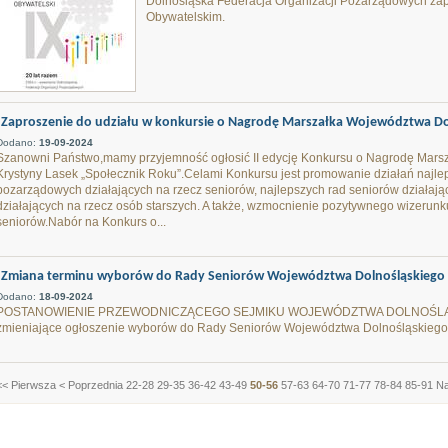
Dolnośląska Federacja Organizacji Pozarządowych zap
Obywatelskim.
Zaproszenie do udziału w konkursie o Nagrodę Marszałka Województwa Dol
Dodano:
19-09-2024
Szanowni Państwo,mamy przyjemność ogłosić II edycję Konkursu o Nagrodę Mars
Krystyny Lasek „Społecznik Roku”.Celami Konkursu jest promowanie działań najlep
pozarządowych działających na rzecz seniorów, najlepszych rad seniorów działają
działających na rzecz osób starszych. A także, wzmocnienie pozytywnego wizerunk
seniorów.Nabór na Konkurs o...
Zmiana terminu wyborów do Rady Seniorów Województwa Dolnośląskiego - 
Dodano:
18-09-2024
POSTANOWIENIE PRZEWODNICZĄCEGO SEJMIKU WOJEWÓDZTWA DOLNOŚLĄSKIEG
zmieniające ogłoszenie wyborów do Rady Seniorów Województwa Dolnośląskiego
<< Pierwsza
< Poprzednia
22-28
29-35
36-42
43-49
50-56
57-63
64-70
71-77
78-84
85-91
Na