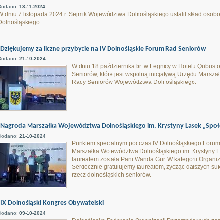
Dodano:
13-11-2024
W dniu 7 listopada 2024 r. Sejmik Województwa Dolnośląskiego ustalił skład os
Dolnośląskiego.
Dziękujemy za liczne przybycie na IV Dolnośląskie Forum Rad Seniorów
Dodano:
21-10-2024
W dniu 18 października br. w Legnicy w Hotelu Qubus o
Seniorów, które jest wspólną inicjatywą Urzędu Marsz
Rady Seniorów Województwa Dolnośląskiego.
Nagroda Marszałka Województwa Dolnośląskiego im. Krystyny Lasek „Społec
Dodano:
21-10-2024
Punktem specjalnym podczas IV Dolnośląskiego Forum
Marszałka Województwa Dolnośląskiego im. Krystyny L
laureatem została Pani Wanda Gur. W kategorii Organiz
Serdecznie gratulujemy laureatom, życząc dalszych s
rzecz dolnośląskich seniorów.
IX Dolnośląski Kongres Obywatelski
Dodano:
09-10-2024