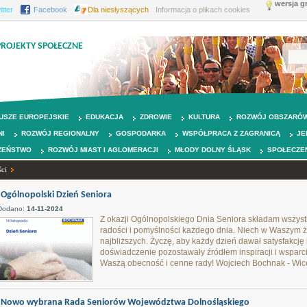
wersja g
itter
Facebook
Dla niesłyszących
Informacja o plikach cookies
PROJEKTY SPOŁECZNE
USZE EUROPEJSKIE
EDUKACJA
ZDROWIE
KULTURA
ROZWÓJ OBSZARÓW
NI
ROZWÓJ REGIONALNY
GOSPODARKA
WSPÓŁPRACA Z ZAGRANICĄ
JE
ZEŃSTWO
ROZWÓJ MIAST I AGLOMERACJI
MŁODY DOLNY ŚLĄSK
SPOŁECZE
ci
Ogólnopolski Dzień Seniora
Dodano:
14-11-2024
Z okazji Ogólnopolskiego Dnia Seniora składam wszys
radości i pomyślności każdego dnia. Niech w Waszym ży
najbliższych. Życzę, aby każdy dzień dawał satysfakcję
doświadczenie pozostawały źródłem inspiracji i wspar
Waszą obecność i cenne rady! Wojciech Bochnak - Wi
Nowo wybrana Rada Seniorów Województwa Dolnośląskiego