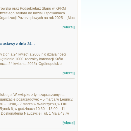
orowska oraz Podsekretarz Stanu w KPRM
trzeciego sektora do udziału spotkaniach
ganizacji Pozarządowych na rok 2025 – „Moc
[więcej]
a ustawy z dnia 24...
 z dnia 24 kwietnia 2003 r. o działalności
iętnienie 1000. rocznicy koronacji Króla
mcza 24 kwietnia 2025). Ogólnopolskie
[więcej]
lskiego. W związku z tym zapraszamy na
rganizacje pozarządowe: – 5 marca w Legnicy,
0 – 13:00,– 7 marca w Wałbrzychu, w Filii
 Rynek 6, w godzinach 10.30 – 13.00,– 11
 Doskonalenia Nauczycieli, ul. 1 Maja 43, w
[więcej]