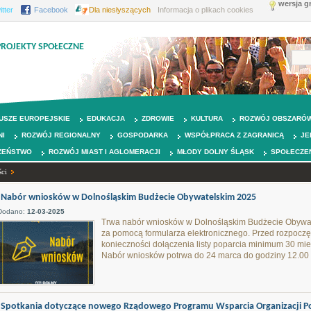
wersja g
itter
Facebook
Dla niesłyszących
Informacja o plikach cookies
PROJEKTY SPOŁECZNE
USZE EUROPEJSKIE
EDUKACJA
ZDROWIE
KULTURA
ROZWÓJ OBSZARÓW
NI
ROZWÓJ REGIONALNY
GOSPODARKA
WSPÓŁPRACA Z ZAGRANICĄ
JE
ZEŃSTWO
ROZWÓJ MIAST I AGLOMERACJI
MŁODY DOLNY ŚLĄSK
SPOŁECZE
ci
Nabór wniosków w Dolnośląskim Budżecie Obywatelskim 2025
Dodano:
12-03-2025
Trwa nabór wniosków w Dolnośląskim Budżecie Obywat
za pomocą formularza elektronicznego. Przed rozpoczę
konieczności dołączenia listy poparcia minimum 30 m
Nabór wniosków potrwa do 24 marca do godziny 12.
Spotkania dotyczące nowego Rządowego Programu Wsparcia Organizacji Po