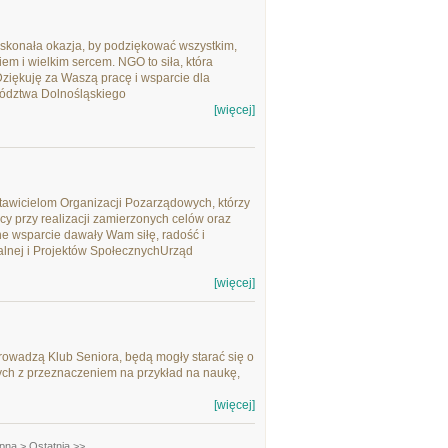
skonała okazja, by podziękować wszystkim,
em i wielkim sercem. NGO to siła, która
.Dziękuję za Waszą pracę i wsparcie dla
ództwa Dolnośląskiego
[więcej]
stawicielom Organizacji Pozarządowych, którzy
cy przy realizacji zamierzonych celów oraz
e wsparcie dawały Wam siłę, radość i
ralnej i Projektów SpołecznychUrząd
[więcej]
rowadzą Klub Seniora, będą mogły starać się o
ch z przeznaczeniem na przykład na naukę,
[więcej]
pna >
Ostatnia >>