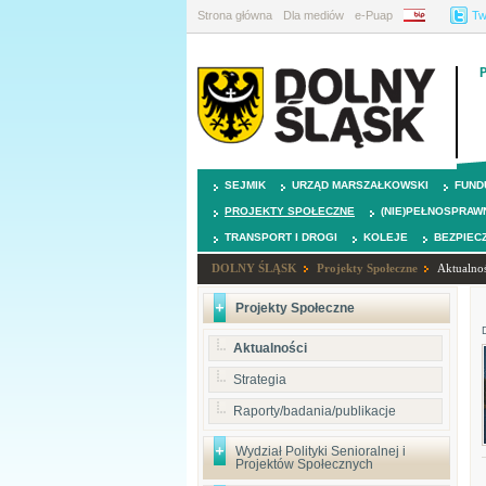
Strona główna
Dla mediów
e-Puap
BIP
Tw
SEJMIK
URZĄD MARSZAŁKOWSKI
FUND
PROJEKTY SPOŁECZNE
(NIE)PEŁNOSPRAW
TRANSPORT I DROGI
KOLEJE
BEZPIEC
DOLNY ŚLĄSK
Projekty Społeczne
Aktualnoś
Projekty Społeczne
Aktualności
Strategia
Raporty/badania/publikacje
Wydział Polityki Senioralnej i
Projektów Społecznych