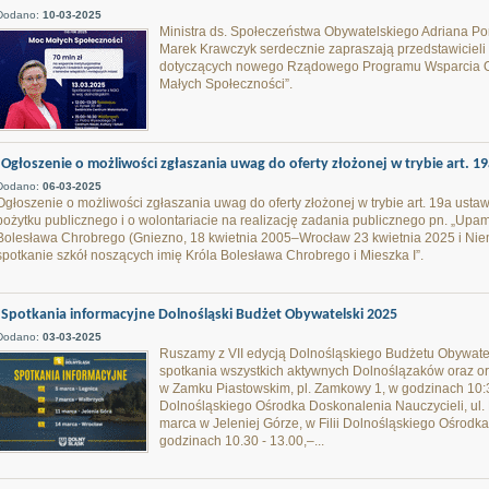
Dodano:
10-03-2025
Ministra ds. Społeczeństwa Obywatelskiego Adriana P
Marek Krawczyk serdecznie zapraszają przedstawicieli 
dotyczących nowego Rządowego Programu Wsparcia Or
Małych Społeczności”.
Ogłoszenie o możliwości zgłaszania uwag do oferty złożonej w trybie art. 19
Dodano:
06-03-2025
Ogłoszenie o możliwości zgłaszania uwag do oferty złożonej w trybie art. 19a ustawy
pożytku publicznego i o wolontariacie na realizację zadania publicznego pn. „Upam
Bolesława Chrobrego (Gniezno, 18 kwietnia 2005–Wrocław 23 kwietnia 2025 i Nie
spotkanie szkół noszących imię Króla Bolesława Chrobrego i Mieszka I”.
Spotkania informacyjne Dolnośląski Budżet Obywatelski 2025
Dodano:
03-03-2025
Ruszamy z VII edycją Dolnośląskiego Budżetu Obywate
spotkania wszystkich aktywnych Dolnoślązaków oraz o
w Zamku Piastowskim, pl. Zamkowy 1, w godzinach 10:3
Dolnośląskiego Ośrodka Doskonalenia Nauczycieli, ul.
marca w Jeleniej Górze, w Filii Dolnośląskiego Ośrodka
godzinach 10.30 - 13.00,–...