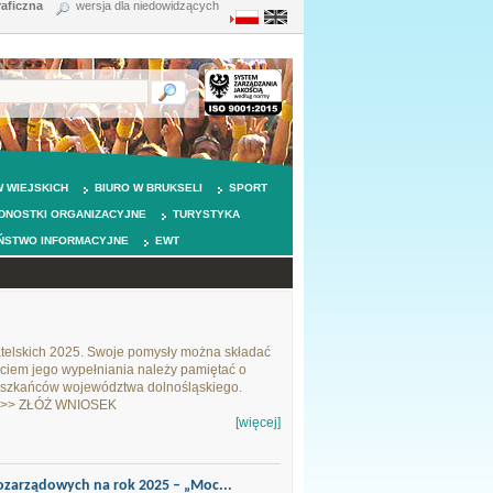
raficzna
wersja dla niedowidzących
 WIEJSKICH
BIURO W BRUKSELI
SPORT
DNOSTKI ORGANIZACYJNE
TURYSTYKA
ŃSTWO INFORMACYJNE
EWT
elskich 2025. Swoje pomysły można składać
ciem jego wypełniania należy pamiętać o
ieszkańców województwa dolnośląskiego.
00 >> ZŁÓŻ WNIOSEK
[więcej]
zarządowych na rok 2025 – „Moc...