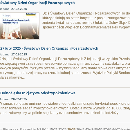
Światowy Dzień Organizacji Pozarządowych
Dodano:
27-02-2025
Dziś Światowy Dzień Organizacji Pozarządowych!To do
którzy działają na rzecz innych – z pasją, zaangażowani
zmienia świat na lepsze, również tutaj, na Dolny Śląsk
społeczności! Wojciech BochnakWicemarszałek Wojew
27 luty 2025 - Światowy Dzień Organizacji Pozarządowych
Dodano:
27-02-2025
Dziś jest Światowy Dzień Organizacji Pozarządowych Z tej okazji wszystkim Przed
poświęcają swój czas i bezinteresownie pomagają innym, życzymy satysfakcji z pra
nowych pomysłów. Życzymy przede wszystkim tego, aby dobre słowa oraz otrzyman
motywację do dalszej pracy na rzecz lokalnej społeczności. Wydział Polityki Senio
Marszałkowski...
Dolnośląska Inicjatywa Międzypokoleniowa
Dodano:
26-02-2025
W ramach pilotażu gminne i powiatowe jednostki samorządu terytorialnego, które p
sfinansowanie zadań międzypokoleniowych. Dotacja może wynieść do 10 000 złoty
sport, zabawę czy wspólnie spędzony czas seniorów oraz dzieci i młodzieży.
<< Pierwsza
< Poprzednia
1-7
8-14
15-21
22-28
29-35
36-42
43-49
50-56
57-63
64-70
Nastę