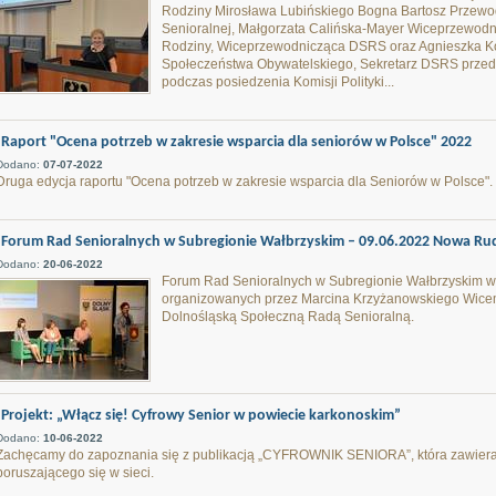
Rodziny Mirosława Lubińskiego Bogna Bartosz Przewo
Senioralnej, Małgorzata Calińska-Mayer Wiceprzewodnic
Rodziny, Wiceprzewodnicząca DSRS oraz Agnieszka Ko
Społeczeństwa Obywatelskiego, Sekretarz DSRS przeds
podczas posiedzenia Komisji Polityki...
Raport "Ocena potrzeb w zakresie wsparcia dla seniorów w Polsce" 2022
Dodano:
07-07-2022
Druga edycja raportu "Ocena potrzeb w zakresie wsparcia dla Seniorów w Polsce".
Forum Rad Senioralnych w Subregionie Wałbrzyskim – 09.06.2022 Nowa Ru
Dodano:
20-06-2022
Forum Rad Senioralnych w Subregionie Wałbrzyskim w
organizowanych przez Marcina Krzyżanowskiego Wice
Dolnośląską Społeczną Radą Senioralną.
Projekt: „Włącz się! Cyfrowy Senior w powiecie karkonoskim”
Dodano:
10-06-2022
Zachęcamy do zapoznania się z publikacją „CYFROWNIK SENIORA”, która zawiera n
poruszającego się w sieci.