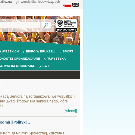
raficzna
wersja dla niedowidzących
 WIEJSKICH
BIURO W BRUKSELI
SPORT
DNOSTKI ORGANIZACYJNE
TURYSTYKA
ŃSTWO INFORMACYJNE
EWT
h
Radą Senioralną zorganizował we wszystkich
my uwagi środowiska senioralnego, które
KI
[więcej]
misji Polityki...
Komisji Polityki Społecznej, Zdrowia i