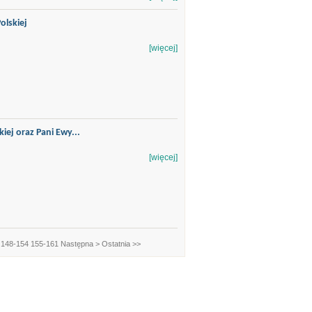
olskiej
[więcej]
iej oraz Pani Ewy...
[więcej]
148-154
155-161
Następna >
Ostatnia >>