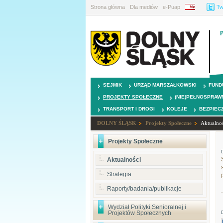
Strona główna
Dla mediów
e-Puap
BIP
Tw
SEJMIK
URZĄD MARSZAŁKOWSKI
FUND
PROJEKTY SPOŁECZNE
(NIE)PEŁNOSPRAW
TRANSPORT I DROGI
KOLEJE
BEZPIEC
DOLNY ŚLĄSK
Projekty Społeczne
Aktualnoś
Projekty Społeczne
Aktualności
Strategia
Raporty/badania/publikacje
Wydział Polityki Senioralnej i
Projektów Społecznych