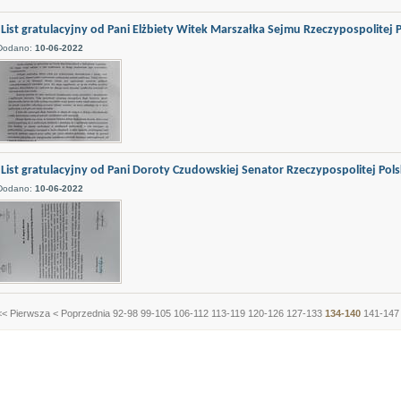
List gratulacyjny od Pani Elżbiety Witek Marszałka Sejmu Rzeczypospolitej P
Dodano:
10-06-2022
List gratulacyjny od Pani Doroty Czudowskiej Senator Rzeczypospolitej Polsk
Dodano:
10-06-2022
<< Pierwsza
< Poprzednia
92-98
99-105
106-112
113-119
120-126
127-133
134-140
141-147