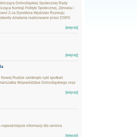
dnicząca Dolnośląskiej Społecznej Rady
ząca Komisji Polityki Społecznej, Zdrowia i
wol Z-ca Dyrektora Wydziału Rozwoju
tawiły działania realizowane przez DSRS
[więcej]
[więcej]
da
 Nowej Rudzie zamknęło cykl spotkań
marszałka Województwa Dolnośląskiego oraz
[więcej]
ajważniejsze informacji dla seniora
[więcej]