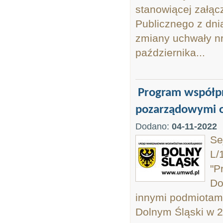
stanowiącej załąc
Publicznego z dni
zmiany uchwały nr
października...
Program współp
pozarządowymi o
Dodano:
04-11-2022
Se
L/
"P
Do
innymi podmiotami
Dolnym Śląski w 20