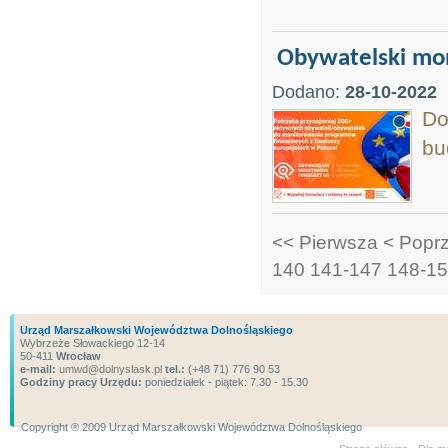
Obywatelski mon
Dodano:
28-10-2022
Do
bu
<< Pierwsza
< Popr
140
141-147
148-1
Urząd Marszałkowski Województwa Dolnośląskiego
Wybrzeże Słowackiego 12-14
50-411
Wrocław
e-mail:
umwd@dolnyslask.pl
tel.:
(+48 71) 776 90 53
Godziny pracy Urzędu:
poniedziałek - piątek: 7.30 - 15.30
Copyright ® 2009 Urząd Marszałkowski Województwa Dolnośląskiego