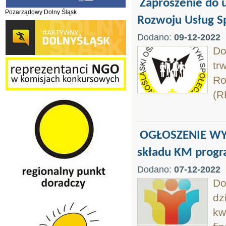
Zaproszenie do 
Pozarządowy Dolny Śląsk
Rozwoju Usług Sp
Dodano:
09-12-2022
Do
tr
Ro
(R
OGŁOSZENIE WYB
składu KM prog
Dodano:
07-12-2022
Do
dz
kw