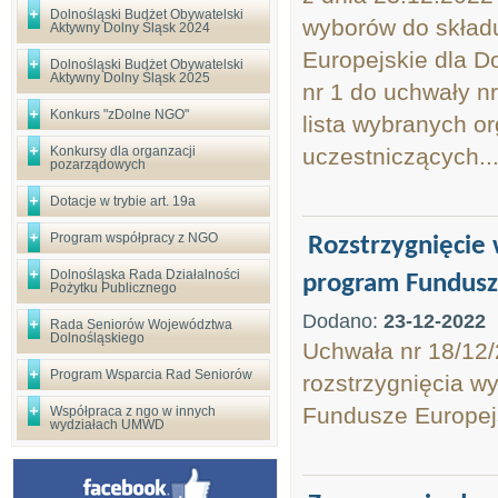
Dolnośląski Budżet Obywatelski
wyborów do skład
Aktywny Dolny Śląsk 2024
Europejskie dla D
Dolnośląski Budżet Obywatelski
Aktywny Dolny Śląsk 2025
nr 1 do uchwały nr
Konkurs "zDolne NGO"
lista wybranych o
Konkursy dla organzacji
uczestniczących..
pozarządowych
Dotacje w trybie art. 19a
Program współpracy z NGO
Rozstrzygnięcie
Dolnośląska Rada Działalności
program Fundusze
Pożytku Publicznego
Dodano:
23-12-2022
Rada Seniorów Województwa
Dolnośląskiego
Uchwała nr 18/12/
Program Wsparcia Rad Seniorów
rozstrzygnięcia w
Fundusze Europejs
Współpraca z ngo w innych
wydziałach UMWD