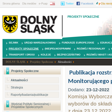
Strona główna
Dla mediów
e-Puap
BIP
Twitter
Facebook
Dla nies
PROJEKTY SPOŁECZNE
SEJMIK
URZĄD MARSZAŁKOWSKI
FUNDUSZE EUROPEJSKIE
EDUKAC
PROJEKTY SPOŁECZNE
(NIE)PEŁNOSPRAWNI
ROZWÓJ REGIONALNY
TRANSPORT I DROGI
KOLEJE
BEZPIECZEŃSTWO
ROZWÓJ MIAST I A
DOLNY ŚLĄSK
Projekty Społeczne
Aktualności
Projekty Społeczne
Publikacja rozs
Monitorującego 
Aktualności
Strategia
Dodano:
23-12-2022
Raporty/badania/publikacje
Komisja Wyborcza 
wyborów do skład
Wydział Polityki Senioralnej i
Projektów Społecznych
z dnia 23.12.2022 