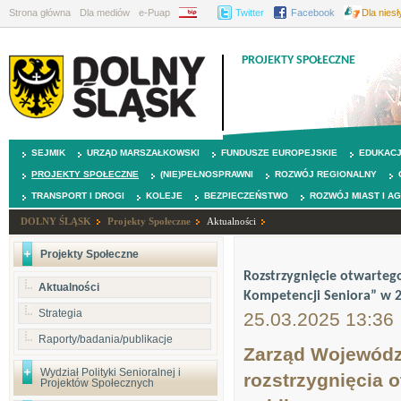
Strona główna
Dla mediów
e-Puap
BIP
Twitter
Facebook
Dla nies
PROJEKTY SPOŁECZNE
SEJMIK
URZĄD MARSZAŁKOWSKI
FUNDUSZE EUROPEJSKIE
EDUKAC
PROJEKTY SPOŁECZNE
(NIE)PEŁNOSPRAWNI
ROZWÓJ REGIONALNY
TRANSPORT I DROGI
KOLEJE
BEZPIECZEŃSTWO
ROZWÓJ MIAST I A
DOLNY ŚLĄSK
Projekty Społeczne
Aktualności
Projekty Społeczne
Rozstrzygnięcie otwarteg
Aktualności
Kompetencji Seniora” w 2
Strategia
25.03.2025 13:36
Raporty/badania/publikacje
Zarząd Wojewódz
Wydział Polityki Senioralnej i
rozstrzygnięcia o
Projektów Społecznych