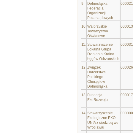
9.
Dolnośląska
000021
Federacja
Organizacji
Pozarządowych
10.
Wałbrzyskie
000013
Towarzystwo
Oświatowe
11.
Stowarzyszenie
000031
Lokalna Grupa
Działania Kraina
Łęgów Odrzańskich
12.
Związek
000026
Harcerstwa
Polskiego
Chorągiew
Dolnośląska
13.
Fundacja
000017
EkoRozwoju
14.
Stowarzyszenie
000000
Ekologiczne EKO-
UNIA z siedzibą we
Wrocławiu