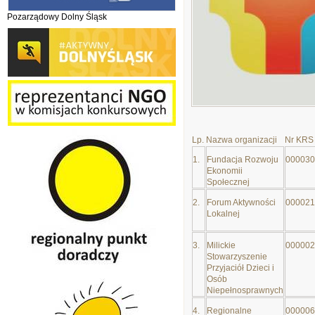
Pozarządowy Dolny Śląsk
Lp.
Nazwa organizacji
Nr KRS
1.
Fundacja Rozwoju
000030
Ekonomii
Społecznej
2.
Forum Aktywności
000021
Lokalnej
3.
Milickie
000002
Stowarzyszenie
Przyjaciół Dzieci i
Osób
Niepełnosprawnych
4.
Regionalne
000006