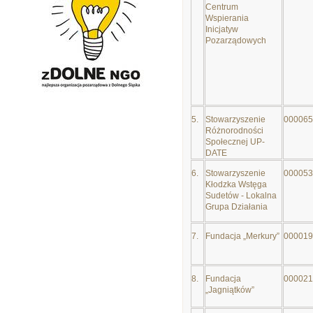
Centrum
Wspierania
Inicjatyw
Pozarządowych
5.
Stowarzyszenie
000065
Różnorodności
Społecznej UP-
DATE
6.
Stowarzyszenie
000053
Kłodzka Wstęga
Sudetów - Lokalna
Grupa Działania
7.
Fundacja „Merkury”
000019
8.
Fundacja
000021
„Jagniątków”