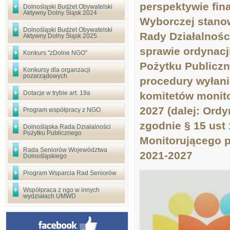
perspektywie fin
Dolnośląski Budżet Obywatelski
Aktywny Dolny Śląsk 2024
Wyborczej stanow
Dolnośląski Budżet Obywatelski
Rady Działalnośc
Aktywny Dolny Śląsk 2025
sprawie ordynacj
Konkurs "zDolne NGO"
Pożytku Publiczn
Konkursy dla organzacji
pozarządowych
procedury wyłani
Dotacje w trybie art. 19a
komitetów monito
2027 (dalej: Ord
Program współpracy z NGO
zgodnie § 15 ust
Dolnośląska Rada Działalności
Pożytku Publicznego
Monitorującego 
Rada Seniorów Województwa
2021-2027
Dolnośląskiego
Program Wsparcia Rad Seniorów
Współpraca z ngo w innych
wydziałach UMWD