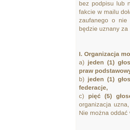
bez podpisu lub 
fakcie w mailu do
zaufanego o nie 
będzie uznany za p
I. Organizacja m
a)
jeden (1) gło
praw podstawow
b)
jeden (1) gło
federacje,
c)
pięć (5) gło
organizacja uzna
Nie można oddać w