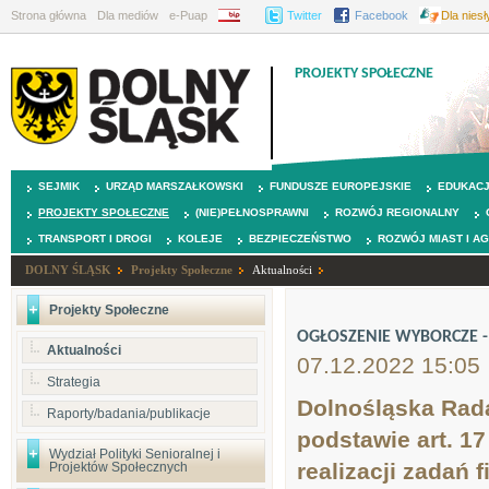
Strona główna
Dla mediów
e-Puap
BIP
Twitter
Facebook
Dla nies
PROJEKTY SPOŁECZNE
SEJMIK
URZĄD MARSZAŁKOWSKI
FUNDUSZE EUROPEJSKIE
EDUKAC
PROJEKTY SPOŁECZNE
(NIE)PEŁNOSPRAWNI
ROZWÓJ REGIONALNY
TRANSPORT I DROGI
KOLEJE
BEZPIECZEŃSTWO
ROZWÓJ MIAST I A
DOLNY ŚLĄSK
Projekty Społeczne
Aktualności
Projekty Społeczne
OGŁOSZENIE WYBORCZE - 
Aktualności
07.12.2022 15:05
Strategia
Dolnośląska Rada
Raporty/badania/publikacje
podstawie art. 17
Wydział Polityki Senioralnej i
realizacji zadań
Projektów Społecznych