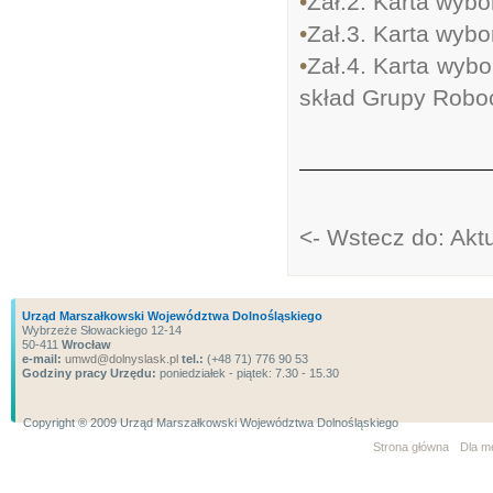
•
Zał.2. Karta wybo
•
Zał.3. Karta wybo
•
Zał.4. Karta wyb
skład Grupy Roboc
<- Wstecz do: Akt
Urząd Marszałkowski Województwa Dolnośląskiego
Wybrzeże Słowackiego 12-14
50-411
Wrocław
e-mail:
umwd@dolnyslask.pl
tel.:
(+48 71) 776 90 53
Godziny pracy Urzędu:
poniedziałek - piątek: 7.30 - 15.30
Copyright ® 2009 Urząd Marszałkowski Województwa Dolnośląskiego
Strona główna
Dla m