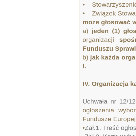
• Stowarzyszenie
• Związek Stowar
może głosować w
a)
jeden (1) gło
organizacji
spoś
Funduszu Sprawie
b)
jak każda orga
I.
IV. Organizacja 
Uchwała nr 12/1
ogłoszenia wybo
Fundusze Europej
•
Zał.1. Treść ogło