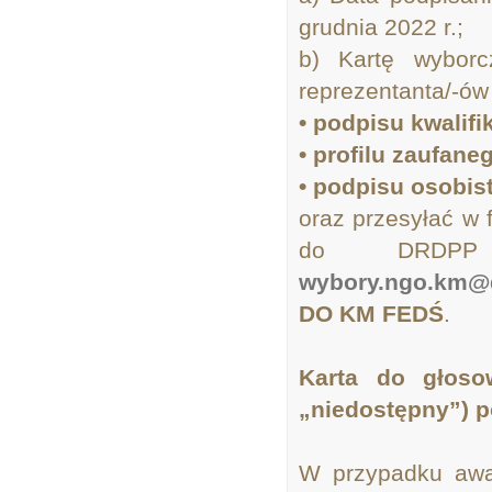
grudnia 2022 r.;
b) Kartę wybor
reprezentanta/-ów
• podpisu kwalif
• profilu zaufane
• podpisu osobis
oraz przesyłać w 
do DRDPP 
wybory.ngo.km@d
DO KM FEDŚ
.
Karta do głoso
„niedostępny”) p
W przypadku awar