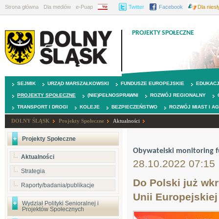
Strona główna
Dla mediów
e-Puap
BIP
Twitter
Facebook
Dla nies
PROJEKTY SPOŁECZNE
SEJMIK
URZĄD MARSZAŁKOWSKI
FUNDUSZE EUROPEJSKIE
EDUKAC
PROJEKTY SPOŁECZNE
(NIE)PEŁNOSPRAWNI
ROZWÓJ REGIONALNY
TRANSPORT I DROGI
KOLEJE
BEZPIECZEŃSTWO
ROZWÓJ MIAST I A
DOLNY ŚLĄSK
Projekty Społeczne
Aktualności
Projekty Społeczne
Obywatelski monitoring f
Aktualności
28.10.2022 07:15
Strategia
Do Polski już wk
Raporty/badania/publikacje
Unii Europejskiej
Wydział Polityki Senioralnej i
Projektów Społecznych