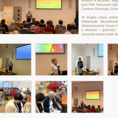
krokach w leczeniu” wyg
prof. PWr, Kierownik Odd
Centrum Onkologii, Pulmo
W drugiej części prele
Małgorzata Skrzydlews
Stowarzyszenia Forum 4 
o słowach i godności” 
szacunku wobec osób sta