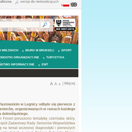
raficzna
wersja dla niedowidzących
 WIEJSKICH
BIURO W BRUKSELI
SPORT
DNOSTKI ORGANIZACYJNE
TURYSTYKA
ŃSTWO INFORMACYJNE
EWT
A
|
Więcej
A
A
iastowskim w Legnicy odbyło się pierwsze z
Seniorów, organizowanych w ramach każdego
 dolnośląskiego.
i Forum poruszono tematykę czerniaka skóry,
espół Zadaniowy Rady Seniorów Województwa
ję na temat wczesnej diagnostyki i pierwszych