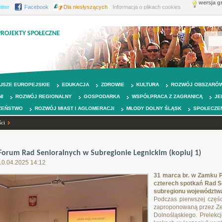
wersja g
itter
Facebook
Dla niesłyszących
Informacja o plikach cookies
PROJEKTY SPOŁECZNE
USZE EUROPEJSKIE
EDUKACJA
ZDROWIE
KULTURA
ROZWÓJ OBSZARÓW
NI
ROZWÓJ REGIONALNY
GOSPODARKA
WSPÓŁPRACA Z ZAGRANICĄ
JE
ZEŃSTWO
ROZWÓJ MIAST I AGLOMERACJI
MŁODY DOLNY ŚLĄSK
SPOŁECZE
ci
Forum Rad Senioralnych w Subregionie Legnickim (kopiuj 1)
10.04.2025 14:12
31 marca br. w Zamku P
czterech spotkań Rad 
subregionu województwa
Podczas pierwszej częśc
zaproponowaną przez Z
Dolnośląskiego. Prelekc