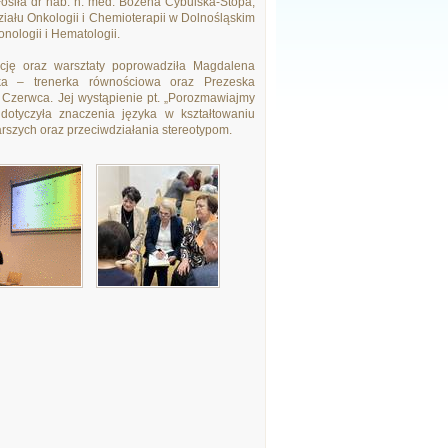
łosiła dr hab. n. med. Bożena Cybulska-Stopa,
ziału Onkologii i Chemioterapii w Dolnośląskim
nologii i Hematologii.
kcję oraz warsztaty poprowadziła Magdalena
ka – trenerka równościowa oraz Prezeska
Czerwca. Jej wystąpienie pt. „Porozmawiajmy
dotyczyła znaczenia języka w kształtowaniu
rszych oraz przeciwdziałania stereotypom.