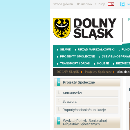
Strona główna
Dla mediów
e-Puap
BIP
Tw
SEJMIK
URZĄD MARSZAŁKOWSKI
FUND
PROJEKTY SPOŁECZNE
(NIE)PEŁNOSPRAW
TRANSPORT I DROGI
KOLEJE
BEZPIEC
DOLNY ŚLĄSK
Projekty Społeczne
Aktualnoś
Projekty Społeczne
Aktualności
Strategia
Raporty/badania/publikacje
Wydział Polityki Senioralnej i
Projektów Społecznych