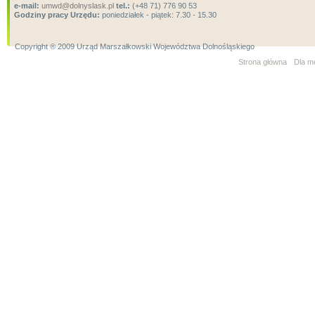
e-mail:
umwd@dolnyslask.pl
tel.:
(+48 71) 776 90 53
Godziny pracy Urzędu:
poniedziałek - piątek: 7.30 - 15.30
Copyright ® 2009 Urząd Marszałkowski Województwa Dolnośląskiego
Strona główna
Dla m