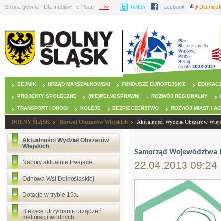
Strona główna
Dla mediów
e-Puap
BIP
Twitter
Facebook
Dla nies
SEJMIK
URZĄD MARSZAŁKOWSKI
FUNDUSZE EUROPEJSKIE
EDUKAC
PROJEKTY SPOŁECZNE
(NIE)PEŁNOSPRAWNI
ROZWÓJ REGIONALNY
TRANSPORT I DROGI
KOLEJE
BEZPIECZEŃSTWO
ROZWÓJ MIAST I A
DOLNY ŚLĄSK
Rozwój Obszarów Wiejskich
Aktualności Wydział Obszarów Wiej
Aktualności Wydział Obszarów
Wiejskich
Samorząd Województwa Do
Nabory aktualnie trwające
22.04.2013 09:24
Odnowa Wsi Dolnośląskiej
Dotacje w trybie 19a.
Bieżące utrzymanie urządzeń
melioracji wodnych