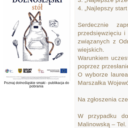
4. „Najlepszy star
Serdecznie za
przedsięwzięciu i
związanych z Od
wiejskich.
Warunkiem uczest
poprzez przesłan
O wyborze laure
Marszałka Wojew
Poznaj dolnośląskie smaki - publikacja do
pobrania
Na zgłoszenia cz
W przypadku do
Malinowską – Tel.