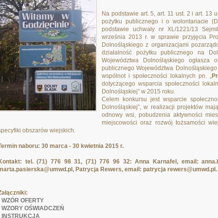
Na podstawie art. 5, art. 11 ust. 2 i art. 13
pożytku publicznego i o wolontariacie (
podstawie uchwały nr XL/1221/13 Sejm
września 2013 r. w sprawie przyjęcia 
Dolnośląskiego z organizacjami pozarzą
działalność pożytku publicznego na D
Województwa Dolnośląskiego ogłasza ot
publicznego Województwa Dolnośląskiego 
wspólnot i społeczności lokalnych pn. „
Pr
dotyczącego wsparcia społeczności lokal
Dolnośląskiej” w 2015 roku.
Celem konkursu jest wsparcie społeczno
Dolnośląskiej”, w realizacji projektów m
odnowy wsi, pobudzenia aktywności mies
miejscowości oraz rozwój tożsamości wiej
specyfiki obszarów wiejskich.
Termin naboru: 30 marca - 30 kwietnia 2015 r.
Kontakt: tel. (71) 776 98 31, (71) 776 96 32: Anna Karnafel, email: anna
marta.pasierska@umwd.pl, Patrycja Rewers, email: patrycja rewers@umwd.pl.
Załączniki:
-
WZÓR OFERTY
-
WZORY OŚWIADCZEŃ
-
INSTRUKCJA