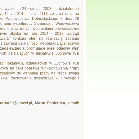
 ustawy z dnia 24 kwietnia 2003 r. o działalności
Dz. U. z 2014 r., poz. 1118 ze zm.) oraz na
iku Województwa Dolnośląskiego z dnia 26
Programu współpracy Samorządu Województwa
dowymi oraz innymi podmiotami prowadzącymi
olnym Śląsku na lata 2014 - 2017, Zarząd
warty konkurs ofert na realizację zadania
z zakresu działalności wspomagającej rozwój
zedsięwzięcia promujące ideę odnowy wsi
”
nych działających w inicjatywie „Odnowa Wsi
ści lokalnych, działających w „Odnowie Wsi
ających na celu poprawę funkcjonowania grupy
zkańców do wspólnej pracy na rzecz swojej
skiej, zachowanie dziedzictwa kulturowego i
.karnafel@umwd.pl, Marta Pasierska, email: