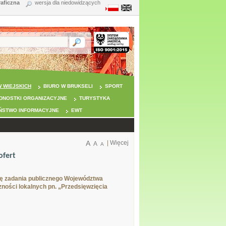
raficzna
wersja dla niedowidzących
 WIEJSKICH
BIURO W BRUKSELI
SPORT
DNOSTKI ORGANIZACYJNE
TURYSTYKA
ŃSTWO INFORMACYJNE
EWT
A
|
Więcej
A
A
ofert
ję zadania publicznego Województwa
zności lokalnych pn. „Przedsięwzięcia