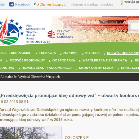
wersja g
itter
Facebook
Dla niesłyszących
Informacja o plikach cookies
USZE EUROPEJSKIE
EDUKACJA
ZDROWIE
KULTURA
ROZWÓJ OBSZARÓW
NI
ROZWÓJ REGIONALNY
GOSPODARKA
WSPÓŁPRACA Z ZAGRANICĄ
JE
ZEŃSTWO
ROZWÓJ MIAST I AGLOMERACJI
MŁODY DOLNY ŚLĄSK
SPOŁECZE
Aktualności Wydział Obszarów Wiejskich
„Przedsięwzięcia promujące ideę odnowy wsi” – otwarty konkurs 
16.03.2015 08:51
Zarząd Województwa Dolnośląskiego ogłasza otwarty konkurs ofert na realizac
Dolnośląskiego z zakresu działalności wspomagającej rozwój wspólnot i społec
promujące ideę odnowy wsi” w 2015 roku.
OGŁOSZENIE