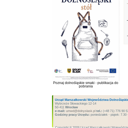
Poznaj dolnośląskie smaki - publikacja do
pobrania
Urząd Marszałkowski Województwa Dolnośląski
Wybrzeże Słowackiego 12-14
50-411
Wrocław
e-mail:
umwd@dolnyslask.pl
tel.:
(+48 71) 776 90 5
Godziny pracy Urzędu:
poniedziałek - piątek: 7.30 
Copyright ® 2009 Urząd Marszałkowski Województw