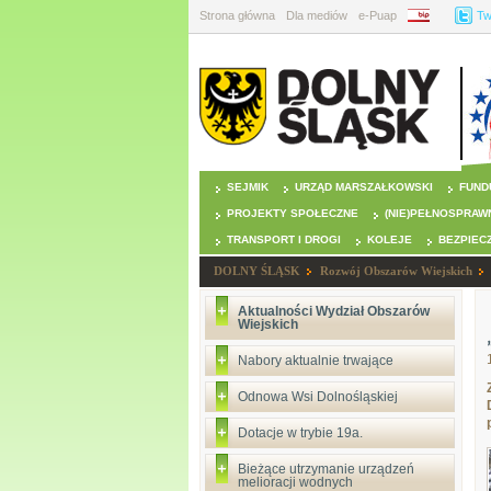
Strona główna
Dla mediów
e-Puap
BIP
Tw
SEJMIK
URZĄD MARSZAŁKOWSKI
FUND
PROJEKTY SPOŁECZNE
(NIE)PEŁNOSPRAW
TRANSPORT I DROGI
KOLEJE
BEZPIEC
DOLNY ŚLĄSK
Rozwój Obszarów Wiejskich
Aktualności Wydział Obszarów
Wiejskich
Nabory aktualnie trwające
Odnowa Wsi Dolnośląskiej
Dotacje w trybie 19a.
Bieżące utrzymanie urządzeń
melioracji wodnych