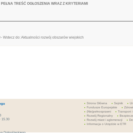
-
PEŁNA TREŚĆ OGŁOSZENIA WRAZ Z KRYTERIAMI
<- Wstecz do: Aktualności rozwój obszarów wiejskich
Strona Główna
Sejmik
Ur
ego
Fundusze Europejskie
Zdrow
(Nie)pełnosprawni
Transport i
3
Rozwój Regionalny
Bezpiecz
- 15.30
Rozwój miast i aglomeracji
De
Informacja o Urzędzie w ETR
a Dolnośląskiego