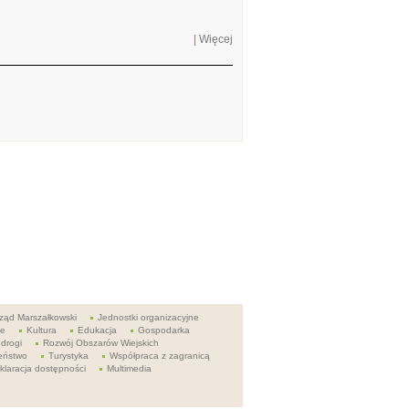
|
Więcej
ząd Marszałkowski
Jednostki organizacyjne
ie
Kultura
Edukacja
Gospodarka
 drogi
Rozwój Obszarów Wiejskich
eństwo
Turystyka
Współpraca z zagranicą
klaracja dostępności
Multimedia