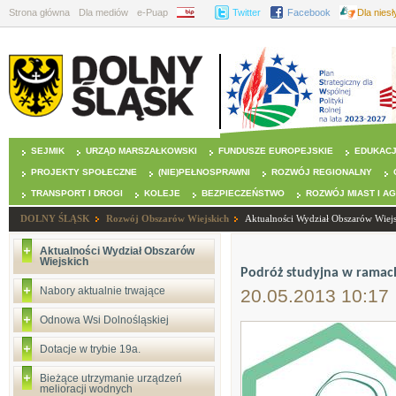
Strona główna
Dla mediów
e-Puap
BIP
Twitter
Facebook
Dla nies
SEJMIK
URZĄD MARSZAŁKOWSKI
FUNDUSZE EUROPEJSKIE
EDUKAC
PROJEKTY SPOŁECZNE
(NIE)PEŁNOSPRAWNI
ROZWÓJ REGIONALNY
TRANSPORT I DROGI
KOLEJE
BEZPIECZEŃSTWO
ROZWÓJ MIAST I A
DOLNY ŚLĄSK
Rozwój Obszarów Wiejskich
Aktualności Wydział Obszarów Wiej
Aktualności Wydział Obszarów
Wiejskich
Podróż studyjna w ramach 
Nabory aktualnie trwające
20.05.2013 10:17
Odnowa Wsi Dolnośląskiej
Dotacje w trybie 19a.
Bieżące utrzymanie urządzeń
melioracji wodnych