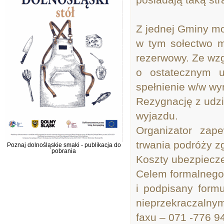
Z jednej Gminy mo
w tym sołectwo m
rezerwowy. Ze wzg
o ostatecznym u
spełnienie w/w w
Rezygnację z udz
wyjazdu.
Organizator zape
trwania podróży 
Poznaj dolnośląskie smaki - publikacja do
pobrania
Koszty ubezpiecze
Celem formalnego 
i podpis
nieprzekraczalny
faxu – 071 -776 9