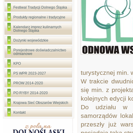
Festiwal Tradycji Dolnego Śląska
Produkty regionalne i tradycyjne
Kalendarz imprez kulinarnych
Dolnego Śląska
Dożynki wojewódzkie
Porejestrowe doświadczalnictwo
odmianowe
KPO
turystycznej min. 
PS WPR 2023-2027
W trakcie dwudni
PROW 2014-2020
się min. z projek
PO RYBY 2014-2020
kolejnych edycji 
Krajowa Sieć Obszarów Wiejskich
Do udziału w w
Kontakt
samorządów lokal
przeszły już wars
posiadają taką st