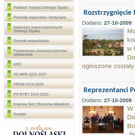
Festiwal Tradycji Dolnego Śląska
Rozstrzygnięcie
Produkty regionalne i tradycyjne
Dodano:
27-10-2009
Kalendarz imprez kulinarnych
Mo
Dolnego Śląska
ko
Dożynki wojewódzkie
w 
Porejestrowe doświadczalnictwo
odmianowe
Do
KPO
ogłoszone zostały 
PS WPR 2023-2027
PROW 2014-2020
Reprezentanci Po
PO RYBY 2014-2020
Dodano:
27-10-2009
Krajowa Sieć Obszarów Wiejskich
W 
Kontakt
Do
Br
„P