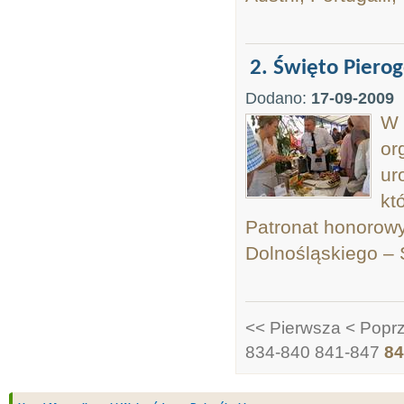
2. Święto Piero
Dodano:
17-09-2009
W 
or
ur
kt
Patronat honorow
Dolnośląskiego – 
<< Pierwsza
< Popr
834-840
841-847
84