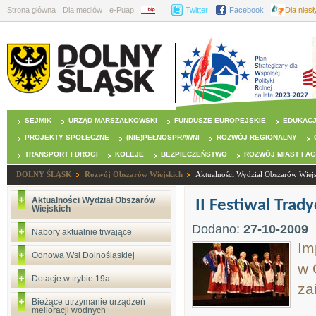
Strona główna
Dla mediów
e-Puap
BIP
Twitter
Facebook
Dla nies
SEJMIK
URZĄD MARSZAŁKOWSKI
FUNDUSZE EUROPEJSKIE
EDUKAC
PROJEKTY SPOŁECZNE
(NIE)PEŁNOSPRAWNI
ROZWÓJ REGIONALNY
TRANSPORT I DROGI
KOLEJE
BEZPIECZEŃSTWO
ROZWÓJ MIAST I A
DOLNY ŚLĄSK
Rozwój Obszarów Wiejskich
Aktualności Wydział Obszarów Wiej
Aktualności Wydział Obszarów
II Festiwal Trad
Wiejskich
Dodano:
27-10-2009
Nabory aktualnie trwające
Im
Odnowa Wsi Dolnośląskiej
w 
Dotacje w trybie 19a.
za
Bieżące utrzymanie urządzeń
melioracji wodnych