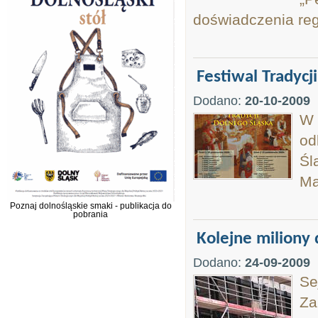
doświadczenia reg
Festiwal Tradycj
Dodano:
20-10-2009
W 
od
Śl
Ma
Poznaj dolnośląskie smaki - publikacja do
pobrania
Kolejne miliony 
Dodano:
24-09-2009
Se
Za