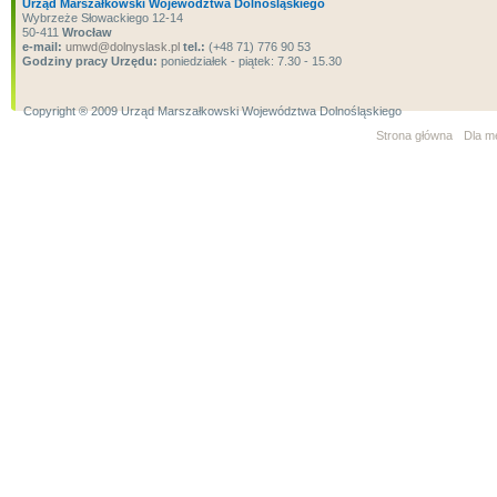
Urząd Marszałkowski Województwa Dolnośląskiego
Wybrzeże Słowackiego 12-14
50-411
Wrocław
e-mail:
umwd@dolnyslask.pl
tel.:
(+48 71) 776 90 53
Godziny pracy Urzędu:
poniedziałek - piątek: 7.30 - 15.30
Copyright ® 2009 Urząd Marszałkowski Województwa Dolnośląskiego
Strona główna
Dla m