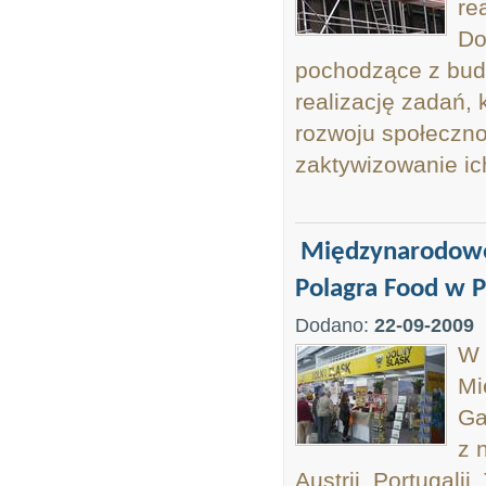
re
Do
pochodzące z bud
realizację zadań,
rozwoju społeczn
zaktywizowanie i
Międzynarodowe
Polagra Food w P
Dodano:
22-09-2009
W 
Mi
Ga
z 
Austrii, Portugalii