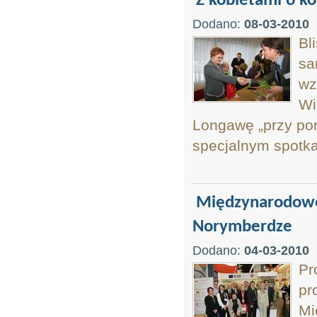
Z kobietami o k
Dodano:
08-03-2010
Bl
sa
wz
Wi
Longawę „przy por
specjalnym spotk
Międzynarodowe 
Norymberdze
Dodano:
04-03-2010
Pr
pr
Mi