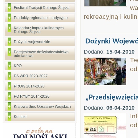
wa
Festiwal Tradycji Dolnego Śląska
rekreacyjną i kuli
Produkty regionalne i tradycyjne
Kalendarz imprez kulinarnych
Dolnego Śląska
Dożynki Wojewó
Dożynki wojewódzkie
Dodano:
15-04-2010
Porejestrowe doświadczalnictwo
odmianowe
Te
KPO
od
PS WPR 2023-2027
PROW 2014-2020
„Przedsięwzięci
PO RYBY 2014-2020
Krajowa Sieć Obszarów Wiejskich
Dodano:
06-04-2010
In
Kontakt
od