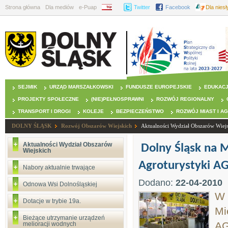
Strona główna
Dla mediów
e-Puap
BIP
Twitter
Facebook
Dla nies
SEJMIK
URZĄD MARSZAŁKOWSKI
FUNDUSZE EUROPEJSKIE
EDUKAC
PROJEKTY SPOŁECZNE
(NIE)PEŁNOSPRAWNI
ROZWÓJ REGIONALNY
TRANSPORT I DROGI
KOLEJE
BEZPIECZEŃSTWO
ROZWÓJ MIAST I A
DOLNY ŚLĄSK
Rozwój Obszarów Wiejskich
Aktualności Wydział Obszarów Wiej
Aktualności Wydział Obszarów
Dolny Śląsk na 
Wiejskich
Agroturystyki A
Nabory aktualnie trwające
Dodano:
22-04-2010
Odnowa Wsi Dolnośląskiej
W 
Dotacje w trybie 19a.
Mi
Bieżące utrzymanie urządzeń
AG
melioracji wodnych