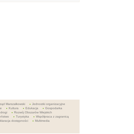
ząd Marszałkowski
Jednostki organizacyjne
ie
Kultura
Edukacja
Gospodarka
 drogi
Rozwój Obszarów Wiejskich
eństwo
Turystyka
Współpraca z zagranicą
klaracja dostępności
Multimedia