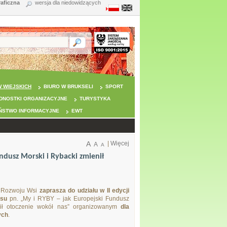
raficzna
wersja dla niedowidzących
 WIEJSKICH
BIURO W BRUKSELI
SPORT
DNOSTKI ORGANIZACYJNE
TURYSTYKA
ŃSTWO INFORMACYJNE
EWT
A
|
Więcej
A
A
ndusz Morski i Rybacki zmienił
i Rozwoju Wsi
zaprasza do udziału w II edycji
rsu
pn. „My i RYBY – jak Europejski Fundusz
nił otoczenie wokół nas” organizowanym
dla
ych
.