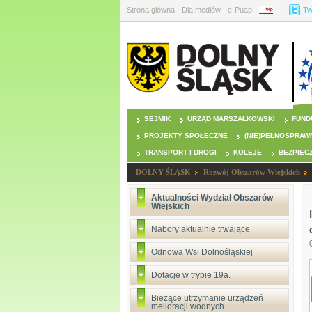
Strona główna
Dla mediów
e-Puap
BIP
Tw
SEJMIK
URZĄD MARSZAŁKOWSKI
FUND
PROJEKTY SPOŁECZNE
(NIE)PEŁNOSPRAW
TRANSPORT I DROGI
KOLEJE
BEZPIEC
DOLNY ŚLĄSK
Rozwój Obszarów Wiejskich
Aktualności Wydział Obszarów
Wiejskich
Nabory aktualnie trwające
Odnowa Wsi Dolnośląskiej
Dotacje w trybie 19a.
Bieżące utrzymanie urządzeń
melioracji wodnych