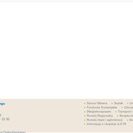
Strona Główna
Sejmik
Ur
ego
Fundusze Europejskie
Zdrow
(Nie)pełnosprawni
Transport i
3
Rozwój Regionalny
Bezpiecz
- 15.30
Rozwój miast i aglomeracji
De
Informacja o Urzędzie w ETR
a Dolnośląskiego