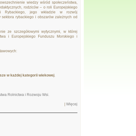
owszechnienie wiedzy wśród społeczeństwa,
daktycznych, rodziców – o roli Europejskiego
i Rybackiego, jego wkładzie w rozwój
 sektora rybackiego i obszarów zależnych od
nie ze szczegółowymi wytycznymi, w której
stwa i Europejskiego Funduszu Morskiego i
stawowych:
ze w każdej kategorii wiekowej
.
rstwa Rolnictwa i Rozwoju Wsi.
|
Więcej