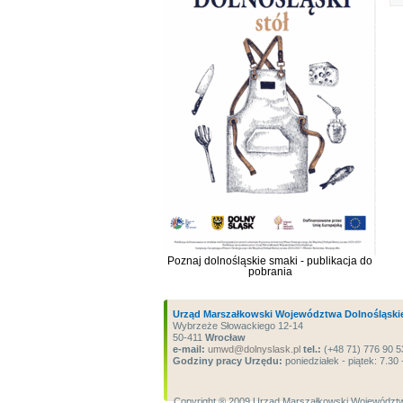
Poznaj dolnośląskie smaki - publikacja do
pobrania
Urząd Marszałkowski Województwa Dolnośląski
Wybrzeże Słowackiego 12-14
50-411
Wrocław
e-mail:
umwd@dolnyslask.pl
tel.:
(+48 71) 776 90 5
Godziny pracy Urzędu:
poniedziałek - piątek: 7.30 
Copyright ® 2009 Urząd Marszałkowski Województw