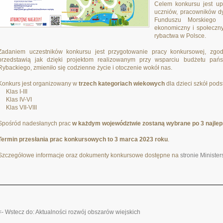
Celem konkursu jest up
uczniów, pracowników dy
Funduszu Morskiego 
ekonomiczny i społeczny
rybactwa w Polsce.
Zadaniem uczestników konkursu jest przygotowanie pracy konkursowej, zgod
przedstawią jak dzięki projektom realizowanym przy wsparciu budżetu pań
Rybackiego, zmieniło się codzienne życie i otoczenie wokół nas.
Konkurs jest organizowany w
trzech kategoriach wiekowych
dla dzieci szkół pod
• Klas I-III
• Klas IV-VI
• Klas VII-VIII
Spośród nadesłanych prac
w każdym województwie zostaną wybrane po 3 najleps
Termin przesłania prac konkursowych to 3 marca 2023 roku
.
Szczegółowe informacje oraz dokumenty konkursowe dostępne na
stronie Ministe
<- Wstecz do: Aktualności rozwój obszarów wiejskich