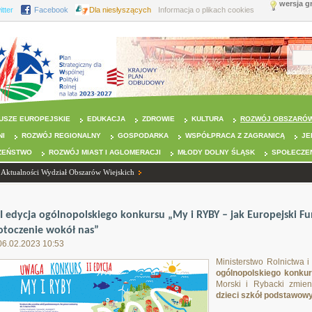
wersja g
itter
Facebook
Dla niesłyszących
Informacja o plikach cookies
USZE EUROPEJSKIE
EDUKACJA
ZDROWIE
KULTURA
ROZWÓJ OBSZARÓW
NI
ROZWÓJ REGIONALNY
GOSPODARKA
WSPÓŁPRACA Z ZAGRANICĄ
JE
ZEŃSTWO
ROZWÓJ MIAST I AGLOMERACJI
MŁODY DOLNY ŚLĄSK
SPOŁECZE
Aktualności Wydział Obszarów Wiejskich
II edycja ogólnopolskiego konkursu „My i RYBY – jak Europejski Fu
otoczenie wokół nas”
06.02.2023 10:53
Ministerstwo Rolnictwa 
ogólnopolskiego konku
Morski i Rybacki zmie
dzieci szkół podstawow