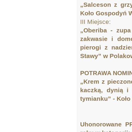
„Salceson z grz
Koło Gospodyń W
III Miejsce:
„Oberiba - zup
zakwasie i dom
pierogi z nadzi
Stawy” w Polako
POTRAWA NOMIN
„Krem z pieczone
kaczką, dynią i
tymianku” - Koło
Uhonorowane P