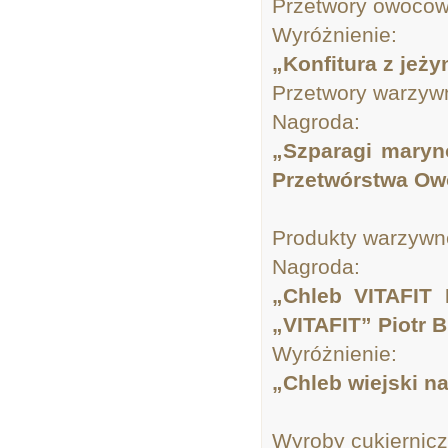
Przetwory owoco
Wyróżnienie:
„Konfitura z jeż
Przetwory warzyw
Nagroda:
„Szparagi maryn
Przetwórstwa O
Produkty warzywn
Nagroda:
„Chleb VITAFIT 
„VITAFIT” Piotr 
Wyróżnienie:
„Chleb wiejski
Wyroby cukiernic