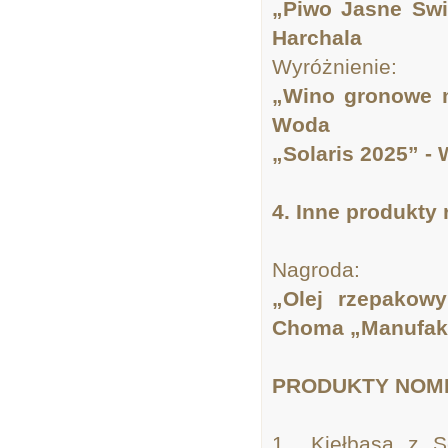
„Piwo Jasne Świ
Harchala
Wyróżnienie:
„Wino gronowe m
Woda
„Solaris 2025” -
4. Inne produkty 
Nagroda:
„Olej rzepakow
Choma „Manufakt
PRODUKTY NOMI
1. „Kiełbasa z 