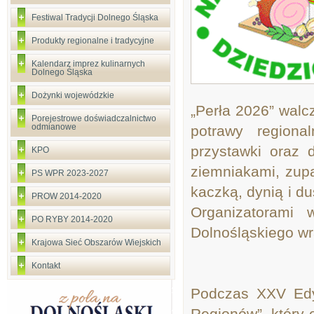
Festiwal Tradycji Dolnego Śląska
Produkty regionalne i tradycyjne
Kalendarz imprez kulinarnych
Dolnego Śląska
Dożynki wojewódzkie
„Perła 2026” walc
Porejestrowe doświadczalnictwo
odmianowe
potrawy regiona
przystawki oraz 
KPO
ziemniakami, zup
PS WPR 2023-2027
kaczką, dynią i d
PROW 2014-2020
Organizatorami 
PO RYBY 2014-2020
Dolnośląskiego wr
Krajowa Sieć Obszarów Wiejskich
Kontakt
Podczas XXV Edy
Regionów”, który