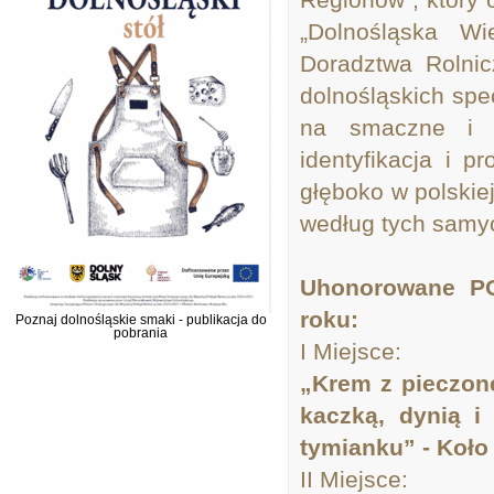
„Dolnośląska Wi
Doradztwa Rolni
dolnośląskich spe
na smaczne i z
identyfikacja i 
głęboko w polskie
według tych samyc
Uhonorowane P
roku:
Poznaj dolnośląskie smaki - publikacja do
pobrania
I Miejsce:
„Krem z pieczone
kaczką, dynią i
tymianku” - Koło
II Miejsce: