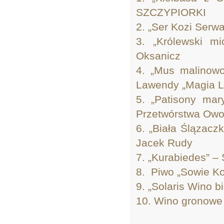
SZCZYPIORKI
2. „Ser Kozi Ser
3. „Królewski m
Oksanicz
4. „Mus malinowo
Lawendy „Magia 
5. „Patisony ma
Przetwórstwa Ow
6. „Biała Ślązacz
Jacek Rudy
7. „Kurabiedes” 
8. Piwo „Sowie Ko
9. „Solaris Wino 
10. Wino gronowe