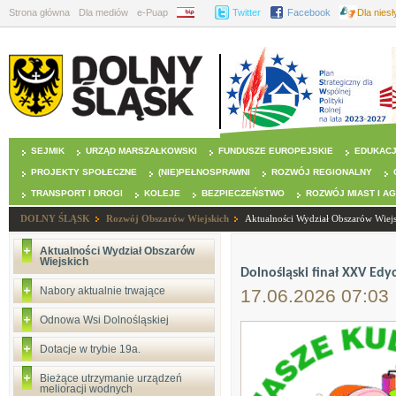
Strona główna
Dla mediów
e-Puap
BIP
Twitter
Facebook
Dla nies
SEJMIK
URZĄD MARSZAŁKOWSKI
FUNDUSZE EUROPEJSKIE
EDUKAC
PROJEKTY SPOŁECZNE
(NIE)PEŁNOSPRAWNI
ROZWÓJ REGIONALNY
TRANSPORT I DROGI
KOLEJE
BEZPIECZEŃSTWO
ROZWÓJ MIAST I A
DOLNY ŚLĄSK
Rozwój Obszarów Wiejskich
Aktualności Wydział Obszarów Wiej
Aktualności Wydział Obszarów
Wiejskich
Dolnośląski finał XXV Edy
Nabory aktualnie trwające
17.06.2026 07:03
Odnowa Wsi Dolnośląskiej
Dotacje w trybie 19a.
Bieżące utrzymanie urządzeń
melioracji wodnych