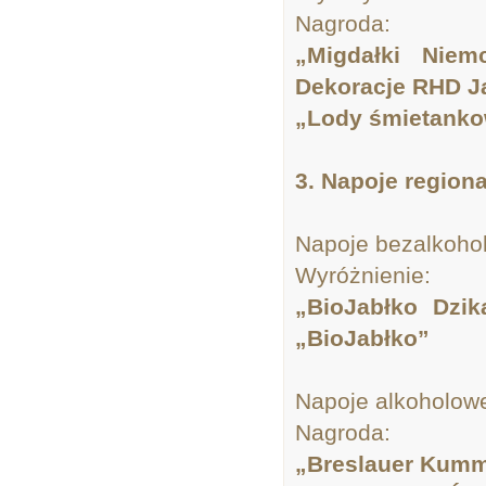
Nagroda:
„Migdałki Niem
Dekoracje RHD J
„Lody śmietank
3. Napoje region
Napoje bezalkoho
Wyróżnienie:
„BioJabłko Dz
„BioJabłko”
Napoje alkoholow
Nagroda:
„Breslauer Kumme