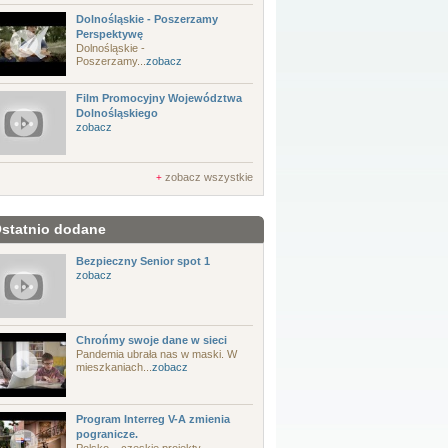
Dolnośląskie - Poszerzamy
Perspektywę
Dolnośląskie -
Poszerzamy...
zobacz
Film Promocyjny Województwa
Dolnośląskiego
zobacz
zobacz wszystkie
+
statnio dodane
Bezpieczny Senior spot 1
zobacz
Chrońmy swoje dane w sieci
Pandemia ubrała nas w maski. W
mieszkaniach...
zobacz
Program Interreg V-A zmienia
pogranicze.