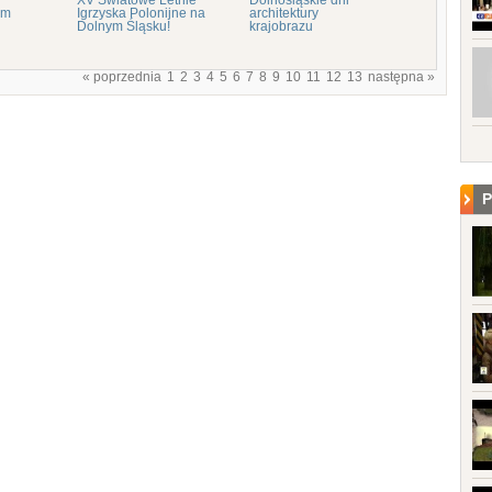
XV Światowe Letnie
Dolnośląskie dni
um
Igrzyska Polonijne na
architektury
Dolnym Śląsku!
krajobrazu
« poprzednia
1
2
3
4
5
6
7
8
9
10
11
12
13
następna »
P