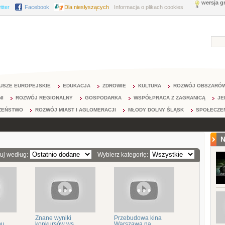
wersja g
itter
Facebook
Dla niesłyszących
Informacja o plikach cookies
USZE EUROPEJSKIE
EDUKACJA
ZDROWIE
KULTURA
ROZWÓJ OBSZARÓW
NI
ROZWÓJ REGIONALNY
GOSPODARKA
WSPÓŁPRACA Z ZAGRANICĄ
JE
ZEŃSTWO
ROZWÓJ MIAST I AGLOMERACJI
MŁODY DOLNY ŚLĄSK
SPOŁECZE
N
tuj według:
Wybierz kategorię:
Znane wyniki
Przebudowa kina
hu
konkursów ws.
Warszawa na