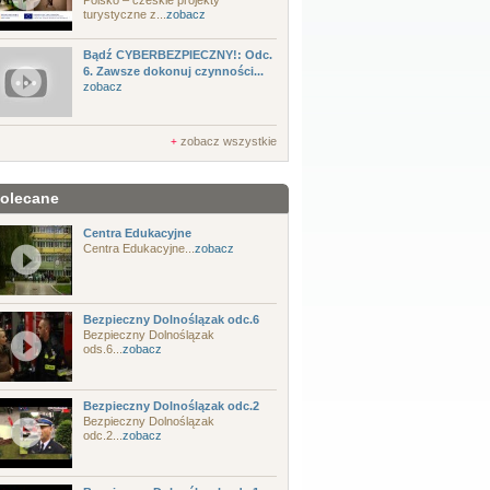
Polsko – czeskie projekty
turystyczne z...
zobacz
Bądź CYBERBEZPIECZNY!: Odc.
6. Zawsze dokonuj czynności...
zobacz
zobacz wszystkie
+
olecane
Centra Edukacyjne
Centra Edukacyjne...
zobacz
Bezpieczny Dolnoślązak odc.6
Bezpieczny Dolnoślązak
ods.6...
zobacz
Bezpieczny Dolnoślązak odc.2
Bezpieczny Dolnoślązak
odc.2...
zobacz