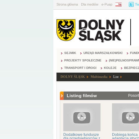
Strona główna
Dla mediów
e-Puap
BIP
Tw
SEJMIK
URZĄD MARSZAŁKOWSKI
FUND
PROJEKTY SPOŁECZNE
(NIE)PEŁNOSPRAW
TRANSPORT I DROGI
KOLEJE
BEZPIEC
DOLNY ŚLĄSK
Multimedia
List
Listing filmów
Posor
Dodatkowe fundusze
Dobiega końca
dla przedsiębiorców z
adaptacja stryc