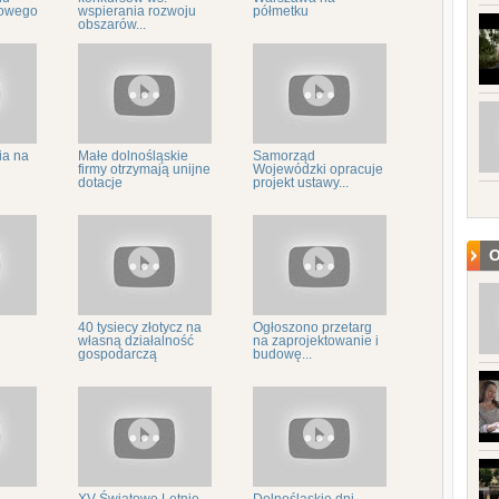
owego
wspierania rozwoju
półmetku
obszarów...
ia na
Małe dolnośląskie
Samorząd
firmy otrzymają unijne
Wojewódzki opracuje
dotacje
projekt ustawy...
O
40 tysiecy złotycz na
Ogłoszono przetarg
własną działalność
na zaprojektowanie i
gospodarczą
budowę...