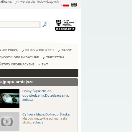
raficzna
wersja dla niedowidzących
 WIEJSKICH
BIURO W BRUKSELI
SPORT
DNOSTKI ORGANIZACYJNE
TURYSTYKA
ŃSTWO INFORMACYJNE
EWT
ajpopularniejsze
Dolny Śląsk.Nie do
opowiedzenia.Do zobaczenia.
zobacz
Cyfrowa Mapa Dolnego Śląska
Ma być niezwykle pomocna dla
służb...
zobacz