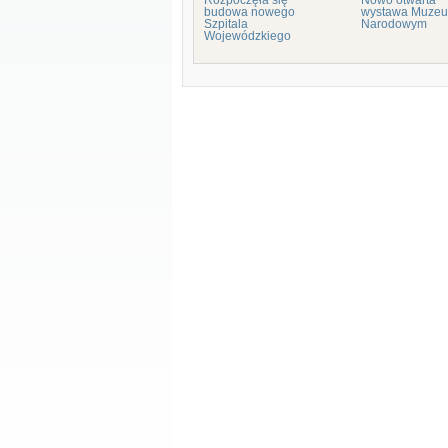
Rozpoczęła się
Nowo otwarta
budowa nowego
wystawa Muze
Szpitala
Narodowym
Wojewódzkiego