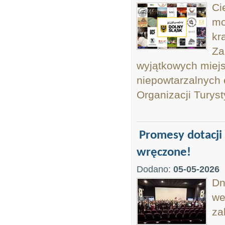
Ci
mo
kr
Za
wyjątkowych miejs
niepowtarzalnych 
Organizacji Turysty
Promesy dotacji
wręczone!
Dodano:
05-05-2026
Dn
we
za