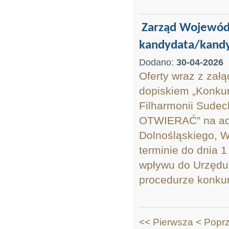
Zarząd Wojewódz
kandydata/kandyd
Dodano:
30-04-2026
Oferty wraz z zał
dopiskiem „Konkur
Filharmonii Sudec
OTWIERAĆ” na ad
Dolnośląskiego, W
terminie do dnia 1
wpływu do Urzędu.
procedurze konkurs
<< Pierwsza
< Popr