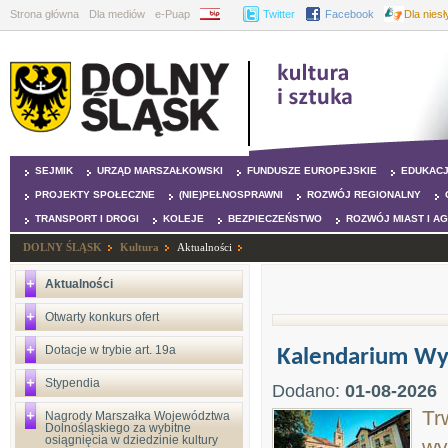
Strona główna
Dla mediów
e-Puap
BIP
Twitter
Facebook
Dla nies
SEJMIK
URZĄD MARSZAŁKOWSKI
FUNDUSZE EUROPEJSKIE
EDUKAC
PROJEKTY SPOŁECZNE
(NIE)PEŁNOSPRAWNI
ROZWÓJ REGIONALNY
TRANSPORT I DROGI
KOLEJE
BEZPIECZEŃSTWO
ROZWÓJ MIAST I A
DOLNY ŚLĄSK
Kultura
Aktualności
Aktualności
Otwarty konkurs ofert
Dotacje w trybie art. 19a
Kalendarium Wyd
Stypendia
Dodano:
01-08-2026
Tr
Nagrody Marszałka Województwa
Dolnośląskiego za wybitne
osiągnięcia w dziedzinie kultury
wy