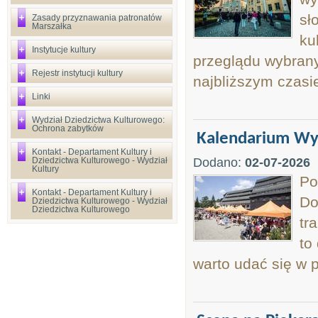
sł
Zasady przyznawania patronatów
Marszałka
ku
Instytucje kultury
przeglądu wybrany
Rejestr instytucji kultury
najbliższym czasi
Linki
Wydział Dziedzictwa Kulturowego:
Ochrona zabytków
Kalendarium Wyd
Kontakt - Departament Kultury i
Dziedzictwa Kulturowego - Wydział
Dodano:
02-07-2026
Kultury
Po
Kontakt - Departament Kultury i
Do
Dziedzictwa Kulturowego - Wydział
Dziedzictwa Kulturowego
tr
to
warto udać się w p