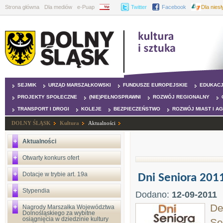
Strona główna
Dla mediów
e-Puap
BIP
Twitter
Facebook
Dla nies
SEJMIK
URZĄD MARSZAŁKOWSKI
FUNDUSZE EUROPEJSKIE
EDUKAC
PROJEKTY SPOŁECZNE
(NIE)PEŁNOSPRAWNI
ROZWÓJ REGIONALNY
TRANSPORT I DROGI
KOLEJE
BEZPIECZEŃSTWO
ROZWÓJ MIAST I A
DOLNY ŚLĄSK
Kultura
Aktualności
Aktualności
Otwarty konkurs ofert
Dotacje w trybie art. 19a
Dni Seniora 201
Stypendia
Dodano:
12-09-2011
De
Nagrody Marszałka Województwa
Dolnośląskiego za wybitne
osiągnięcia w dziedzinie kultury
Se