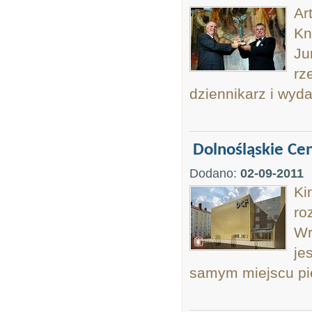
Ar
Kn
Ju
rz
dziennikarz i wyd
Dolnośląskie Ce
Dodano:
02-09-2011
Ki
ro
Wr
je
samym miejscu pie