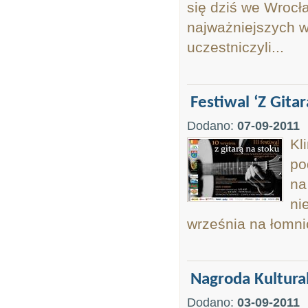
się dziś we Wrocł
najważniejszych w
uczestniczyli...
Festiwal ‘Z Gita
Dodano:
07-09-2011
Kl
po
na
ni
września na łomnic
Nagroda Kultura
Dodano:
03-09-2011