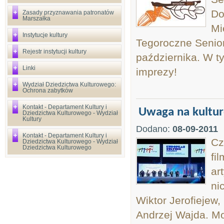
Do
Zasady przyznawania patronatów
Marszałka
Mi
Instytucje kultury
Tegoroczne Seniora
Rejestr instytucji kultury
października. W t
Linki
imprezy!
Wydział Dziedzictwa Kulturowego:
Ochrona zabytków
Kontakt - Departament Kultury i
Uwaga na kultur
Dziedzictwa Kulturowego - Wydział
Kultury
Dodano:
08-09-2011
Kontakt - Departament Kultury i
Cz
Dziedzictwa Kulturowego - Wydział
Dziedzictwa Kulturowego
fi
ar
ni
Wiktor Jerofiejew
Andrzej Wajda. Mo