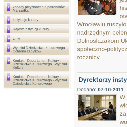
hi
Zasady przyznawania patronatów
Marszałka
ot
Instytucje kultury
Wrocławiu ruszyło
Rejestr instytucji kultury
nadrzędnym celem 
Linki
Dolnoślązakom Ukra
społeczno-politycz
Wydział Dziedzictwa Kulturowego:
Ochrona zabytków
rocznicy...
Kontakt - Departament Kultury i
Dziedzictwa Kulturowego - Wydział
Kultury
Kontakt - Departament Kultury i
Dyrektorzy insty
Dziedzictwa Kulturowego - Wydział
Dziedzictwa Kulturowego
Dodano:
07-10-2011
W 
wi
za
wo