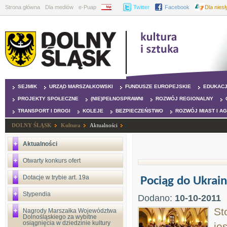
Strona główna
Dla mediów
e-Puap
BIP
Twitter
Facebook
Dla nies
SEJMIK
URZĄD MARSZAŁKOWSKI
FUNDUSZE EUROPEJSKIE
EDUKAC
PROJEKTY SPOŁECZNE
(NIE)PEŁNOSPRAWNI
ROZWÓJ REGIONALNY
TRANSPORT I DROGI
KOLEJE
BEZPIECZEŃSTWO
ROZWÓJ MIAST I A
DOLNY ŚLĄSK
Kultura
Aktualności
Aktualności
Otwarty konkurs ofert
Dotacje w trybie art. 19a
Pociąg do Ukrai
Stypendia
Dodano:
10-10-2011
St
Nagrody Marszałka Województwa
Dolnośląskiego za wybitne
osiągnięcia w dziedzinie kultury
je