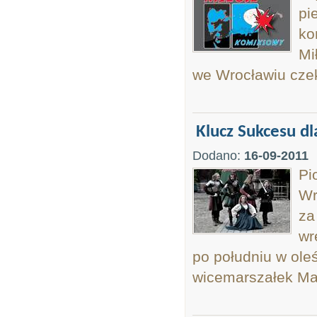
pi
ko
Mi
we Wrocławiu czek
Klucz Sukcesu dl
Dodano:
16-09-2011
Pi
Wr
za
wr
po południu w oleś
wicemarszałek Mar