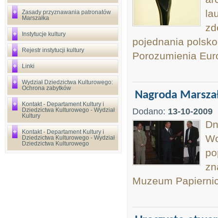
la
Zasady przyznawania patronatów
Marszałka
zd
Instytucje kultury
pojednania polsko
Rejestr instytucji kultury
Porozumienia Eur
Linki
Wydział Dziedzictwa Kulturowego:
Ochrona zabytków
Nagroda Marszał
Kontakt - Departament Kultury i
Dziedzictwa Kulturowego - Wydział
Dodano:
13-10-2009
Kultury
Dn
Kontakt - Departament Kultury i
Wo
Dziedzictwa Kulturowego - Wydział
Dziedzictwa Kulturowego
po
zn
Muzeum Papiernic