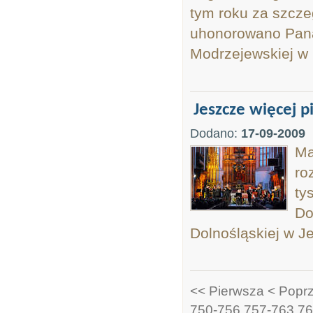
tym roku za szcze
uhonorowano Pana
Modrzejewskiej w 
Jeszcze więcej p
Dodano:
17-09-2009
Ma
ro
ty
Do
Dolnośląskiej w J
<< Pierwsza
< Popr
750-756
757-763
76