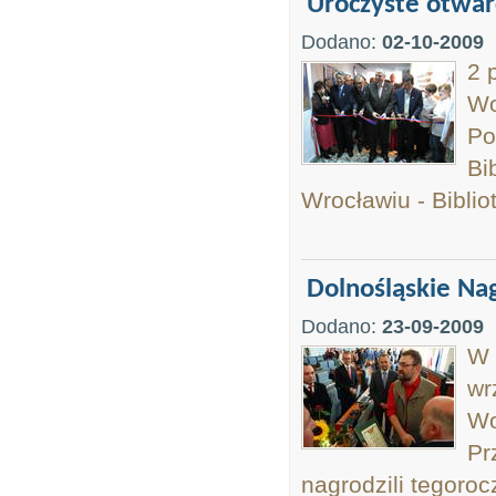
Uroczyste otwar
Dodano:
02-10-2009
2 
Wo
Po
Bi
Wrocławiu - Bibli
Dolnośląskie Na
Dodano:
23-09-2009
W 
wr
Wo
Pr
nagrodzili tegoro