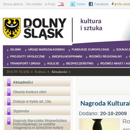
Strona główna
Dla mediów
e-Puap
BIP
Twitter
Facebook
Dla nies
SEJMIK
URZĄD MARSZAŁKOWSKI
FUNDUSZE EUROPEJSKIE
EDUKAC
PROJEKTY SPOŁECZNE
(NIE)PEŁNOSPRAWNI
ROZWÓJ REGIONALNY
TRANSPORT I DROGI
KOLEJE
BEZPIECZEŃSTWO
ROZWÓJ MIAST I A
DOLNY ŚLĄSK
Kultura
Aktualności
Aktualności
Otwarty konkurs ofert
Dotacje w trybie art. 19a
Nagroda Kultura
Stypendia
Dodano:
20-10-2009
Ro
Nagrody Marszałka Województwa
Dolnośląskiego za wybitne
osiągnięcia w dziedzinie kultury
ar