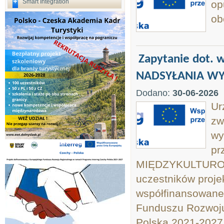
Smart Integration
op
ob
Zapytanie dot. 
NADSYŁANIA WY
Dodano:
30-06-2026
Ur
zw
wy
pr
MIĘDZYKULTURO
uczestników proje
współfinansowane
Funduszu Rozwoju
Polska 2021-2027