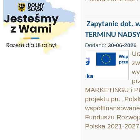
Zapytanie dot. 
TERMINU NADSY
Dodano:
30-06-2026
Ur
zw
wy
pr
MARKETINGU i PU
projektu pn. „Pol
współfinansowane
Funduszu Rozwoju
Polska 2021-2027