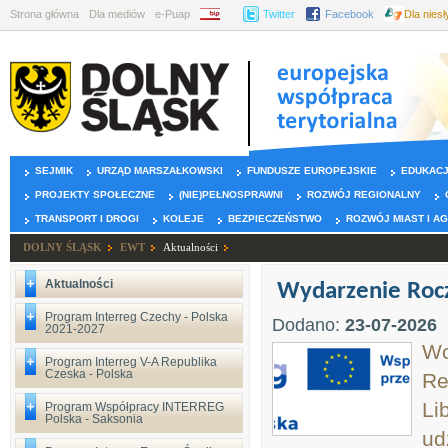
Strona główna
Dla mediów
e-Puap
BIP
Twitter
Facebook
Dla nies
SEJMIK
URZĄD MARSZAŁKOWSKI
FUNDUSZE EUROPEJSKIE
EDUKAC
PROJEKTY SPOŁECZNE
(NIE)PEŁNOSPRAWNI
ROZWÓJ REGIONALNY
TRANSPORT I DROGI
KOLEJE
BEZPIECZEŃSTWO
ROZWÓJ MIAST I A
DOLNY ŚLĄSK
EWT
Aktualności
Aktualności
Wydarzenie Rocz
Program Interreg Czechy - Polska
Dodano:
23-07-2026
2021-2027
Wo
Program Interreg V-A Republika
Czeska - Polska
Re
Li
Program Współpracy INTERREG
Polska - Saksonia
ud