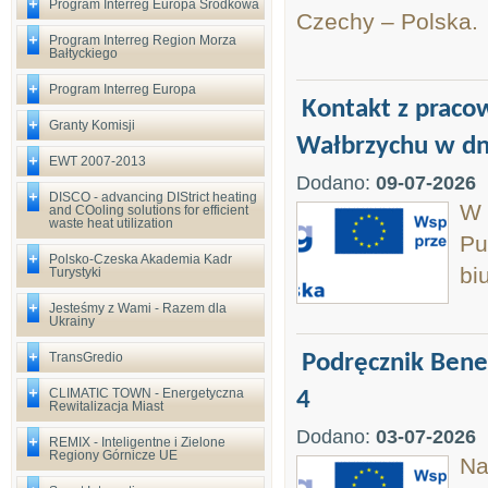
Program Interreg Europa Środkowa
Czechy – Polska.
Program Interreg Region Morza
Bałtyckiego
Program Interreg Europa
Kontakt z prac
Granty Komisji
Wałbrzychu w dni
EWT 2007-2013
Dodano:
09-07-2026
DISCO - advancing DIStrict heating
W 
and COoling solutions for efficient
waste heat utilization
Pu
Polsko-Czeska Akademia Kadr
bi
Turystyki
Jesteśmy z Wami - Razem dla
Ukrainy
TransGredio
Podręcznik Benef
CLIMATIC TOWN - Energetyczna
4
Rewitalizacja Miast
Dodano:
03-07-2026
REMIX - Inteligentne i Zielone
Regiony Górnicze UE
Na